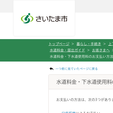
メインメニューへ移動
フッターへ移動します
メインメニューをスキップして本文へ移動
トップページ
>
暮らし・手続き
>
上
水道料金・届出ガイド
>
お客さまへ
水道料金・下水道使用料のお支払い方
ページの本文です。
一つ前に見ていたページに戻る
水道料金・下水道使用料
お支払いの方法は、次の3つがあり