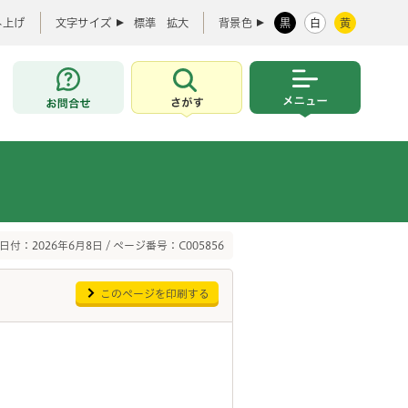
み上げ
文字サイズ
標準
拡大
背景色
黒
白
黄
お問合せ
さがす
メニュー
日付：2026年6月8日 / ページ番号：C005856
このページを印刷する