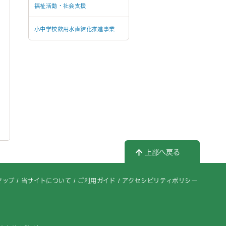
福祉活動・社会支援
小中学校飲用水直結化推進事業
上部へ戻る
マップ
当サイトについて
ご利用ガイド
アクセシビリティポリシー