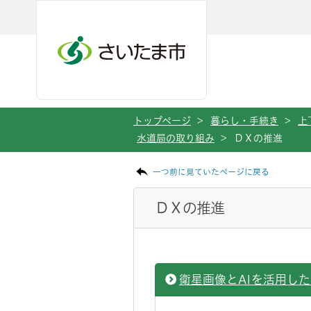
ページの本文です。
メインメニューへ移動
フッターへ移動します
メインメニューをスキップして本文へ移動
トップページ
>
暮らし・手続き
>
上
水道局の取り組み
>
ＤＸの推進
一つ前に見ていたページに戻る
ＤＸの推進
衛星画像とAIを活用し