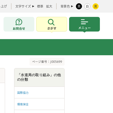
み上げ
文字サイズ
標準
拡大
背景色
黒
白
黄
お問合せ
さがす
メニュー
ページ番号：J005699
「水道局の取り組み」の他
の分類
国際協力
環境保全