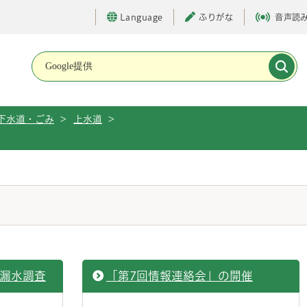
Language
ふりがな
音声読
メインメニューです。
下水道・ごみ
>
上水道
>
た漏水調査
「第7回情報連絡会」の開催