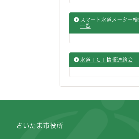
スマート水道メーター検
一覧
水道ＩＣＴ情報連絡会
フッターです。
さいたま市役所