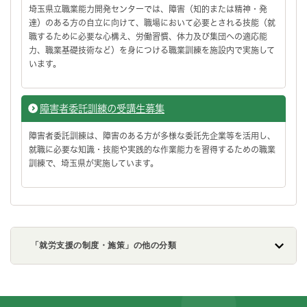
埼玉県立職業能力開発センターでは、障害（知的または精神・発
達）のある方の自立に向けて、職場において必要とされる技能（就
職するために必要な心構え、労働習慣、体力及び集団への適応能
力、職業基礎技術など）を身につける職業訓練を施設内で実施して
います。
障害者委託訓練の受講生募集
障害者委託訓練は、障害のある方が多様な委託先企業等を活用し、
就職に必要な知識・技能や実践的な作業能力を習得するための職業
訓練で、埼玉県が実施しています。
「就労支援の制度・施策」の他の分類
フッターです。