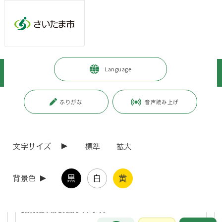
ページの本文です。
メインメニューへ移動
フッターへ移動します
メインメニューをスキップして本文へ移動
トップページ
>
暮らし・手続き
>
就職・仕事
>
Language
就労支援の制度・施策
>
障害者への就労支援
ページ番号：J004918
ふりがな
音声読み上げ
障害者への就労支援
文字サイズ
標準
拡大
さいたま市就労サポート事業（さいたま市・埼玉労働局
との一体的実施事業）
黒
白
黄
背景色
さいたま市と埼玉労働局は、雇用、福祉施策等を一体的に実施する
ための協定を締結し、「さいたま市就労サポート事業」として各種
就労支援事業を実施しています。
お問合せ
メインメニューです。