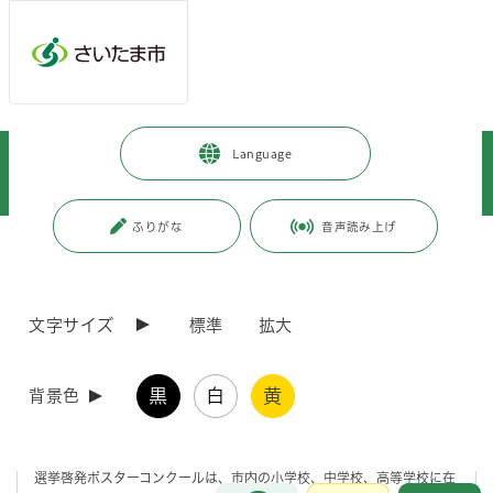
メインメニューへ移動
フッターへ移動します
メインメニューをスキップして本文へ移動
トップページ
>
桜区
>
区政情報
>
区政について
>
選挙
>
Language
さいたま市／令和7年度 明るい選挙啓発ポスターコンクール桜区選考結果に
ついて
ふりがな
音声読み上げ
ページの本文です。
更新日付：2026年4月16日 / ページ番号：C130072
さいたま市／令和7年度 明るい選挙啓発ポスターコ
ンクール桜区選考結果について
文字サイズ
標準
拡大
令和7年度 明るい選挙啓発ポスターコンクール桜区選考
黒
白
黄
背景色
結果について
選挙啓発ポスターコンクールは、市内の小学校、中学校、高等学校に在
お問合せ
メインメニューです。