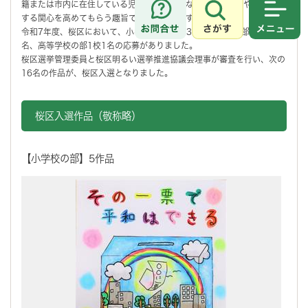
籍または市内に在住している児童、生徒のみなさんに、政治や選挙に対
する関心を高めてもらう趣旨で実施しています。
さがす
メニュ
令和7年度、桜区において、小学校の部7校33名、中学校の部2校132
名、高等学校の部1校1名の応募がありました。
桜区選挙管理委員と桜区明るい選挙推進協議会理事が審査を行い、次の
16名の作品が、桜区入選となりました。
桜区入選作品（敬称略）
【小学校の部】5作品