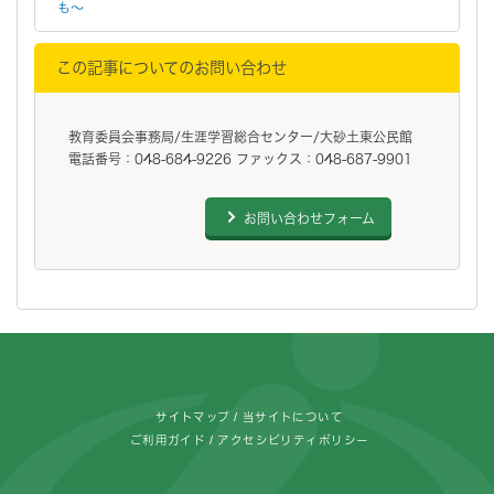
も～
この記事についてのお問い合わせ
教育委員会事務局/生涯学習総合センター/大砂土東公民館
電話番号：048-684-9226 ファックス：048-687-9901
お問い合わせフォーム
フッターです。
サイトマップ
当サイトについて
ご利用ガイド
アクセシビリティポリシー