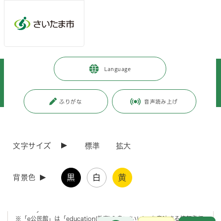
メインメニューへ移動
フッターへ移動します
メインメニューをスキップして本文へ移動
トップページ
>
見沼区
>
区政情報
>
地域情報
>
公民館
>
Language
大砂土東公民館
>
e公民館（おうちこうみんかん「おうちde『脳トレ！筋トレ！笑っト
レ！』」）・大砂土東公民館
ふりがな
音声読み上げ
ページの本文です。
更新日付：2020年7月3日 / ページ番号：C072401
e公民館（おうちこうみんかん「おうちde『脳ト
文字サイズ
標準
拡大
レ！筋トレ！笑っトレ！』」）・大砂土東公民館
黒
白
黄
背景色
「脳トレ！筋トレ！笑っトレ！」は、無理なく、手軽にできる健康体操
と楽しい頭の体操を組み合わせた、笑いありの人気の講座です。
おうちでも楽しめるように、その一部をご紹介します。
Let's Try!!
※「e公民館」は「education(教育)＆良い(いい)」を意味する情報発信
お問合せ
メインメニューです。