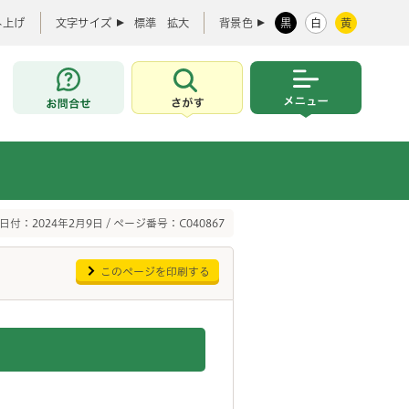
み上げ
文字サイズ
標準
拡大
背景色
黒
白
黄
お問合せ
さがす
メニュー
日付：2024年2月9日 / ページ番号：C040867
このページを印刷する