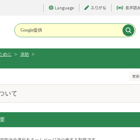
Language
ふりがな
音声読
メインメニューです。
ために
>
消防
>
更新
ついて
要