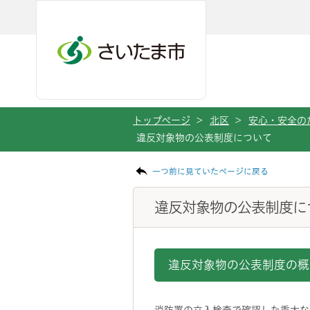
メインメニューへ移動
フッターへ移動します
メインメニューをスキップして本文へ移動
トップページ
>
北区
>
安心・安全の
違反対象物の公表制度について
ページの本文です。
一つ前に見ていたページに戻る
違反対象物の公表制度に
違反対象物の公表制度の概