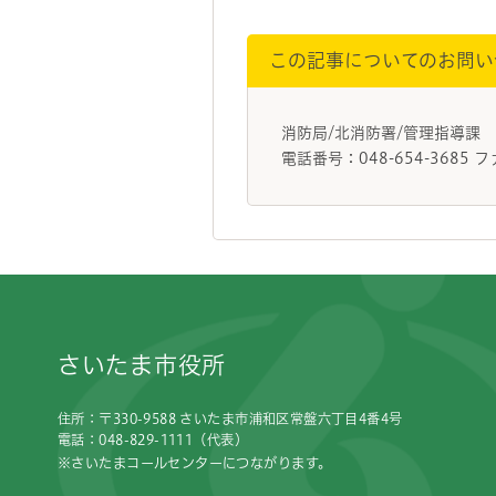
この記事についてのお問い
消防局/北消防署/管理指導課
電話番号：048-654-3685 フ
フッターです。
さいたま市役所
住所：〒330-9588 さいたま市浦和区常盤六丁目4番4号
電話：048-829-1111（代表）
※さいたまコールセンターにつながります。