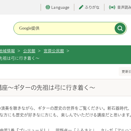
Language
ふりがな
音声読
メインメニューです。
地域情報
>
公民館
>
宮原公民館
>
先祖は弓に行き着く～
更新日
講座～ギターの先祖は弓に行き着く～
の演奏を聴きながら、ギターの歴史の世界をご覧ください。新石器時代
な方にも歴史が好きなに方にも、楽しんでいただける講座だと思います
曲第1番『プレリュード』」、岡野貞一「ふるさと」、タレガ「アルハ