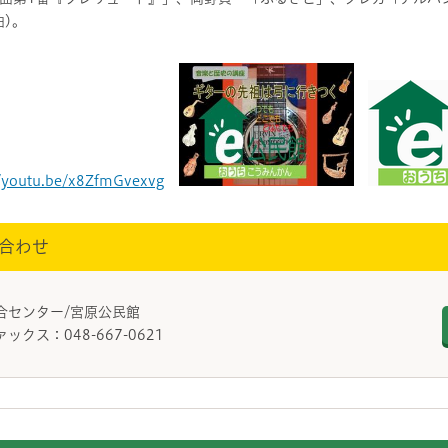
)。
//youtu.be/x8ZfmGvexvg
合わせ
総合センター/宮原公民館
ァックス：048-667-0621