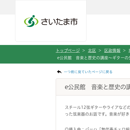
メインメニューへ移動
フッターへ移動します
メインメニューをスキップして本文へ移動
トップページ
>
北区
>
区政情報
>
e公民館 音楽と歴史の講座～ギターの
ページの本文です。
一つ前に見ていたページに戻る
e公民館 音楽と歴史の
スチール12弦ギターやライアなど
った弦楽器のお話です。音楽が好き
◎挿入曲；バッハ「無伴奏チェロ組