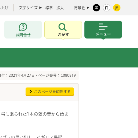
み上げ
文字サイズ
標準
拡大
背景色
黒
白
黄
お問合せ
さがす
メニュー
付：2021年4月27日 / ページ番号：C080819
このページを印刷する
、弓に張られた1本の弦の音から始ま
。
ンブラの思い出」、イギリス民謡