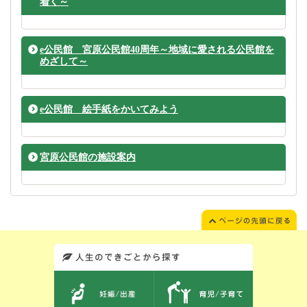
着く～
e公民館 宮原公民館40周年～地域に愛される公民館を
めざして～
e公民館 絵手紙をかいてみよう
宮原公民館の施設案内
このエリアではサイト内を人生のできごとから探しなおせます。また、イベント情報をお伝えしています。