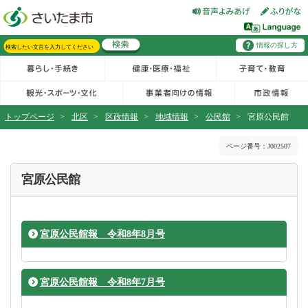
フッターへ移動
ページの先頭です。
ページの先頭に戻る
メインメニューへ移動
情報の探し方
メインメニューです。
サイト内検索。検索したいキーワードを入力し、検索ボタンをクリックもしくはキーボードのエンターキーを押してください。
トップページ
>
北区
>
区政情報
>
地域情報
>
公民館
>
宮原公民館
ページの本文です。
ページ番号：J002507
宮原公民館
宮原公民館報 令和8年8月号
宮原公民館報 令和8年7月号