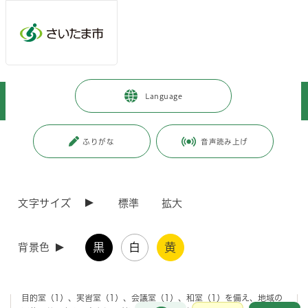
メインメニューへ移動
フッターへ移動します
メインメニューをスキップして本文へ移動
トップページ
>
北区
>
区政情報
>
地域情報
>
公民館
>
Language
宮原公民館
>
宮原公民館の施設案内
ページの本文です。
更新日付：2021年2月1日 / ページ番号：C034308
ふりがな
音声読み上げ
宮原公民館の施設案内
文字サイズ
標準
拡大
施設概要
黒
白
黄
背景色
地域住民の方々が、生きがいを持って心豊かに生活を営めるよう、教養
の向上、健康の増進等を図るとともに、講座の開催や公民館子どもまつ
り、文化祭等様々な事業を行っています。また、レクホール（1）、多
目的室（1）、実習室（1）、会議室（1）、和室（1）を備え、地域の
お問合せ
メインメニューです。