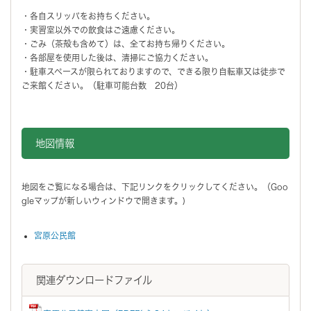
・各自スリッパをお持ちください。
・実習室以外での飲食はご遠慮ください。
・ごみ（茶殻も含めて）は、全てお持ち帰りください。
・各部屋を使用した後は、清掃にご協力ください。
・駐車スペースが限られておりますので、できる限り自転車又は徒歩で
ご来館ください。（駐車可能台数 20台）
地図情報をスキップする。
地図情報
地図をご覧になる場合は、下記リンクをクリックしてください。（Goo
gleマップが新しいウィンドウで開きます。)
宮原公民館
関連ダウンロードファイル