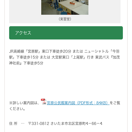
（実習室）
アクセス
JR高崎線「宮原駅」東口下車徒歩20分 または ニューシャトル「今羽
駅」下車徒歩15分 または 大宮駅東口「上尾駅」行き 東武バス『加茂
神社前』下車徒歩5分
※詳しい案内図は、
宮原公民館案内図（PDF形式：84KB）
をご覧
ください。
住 所 … 〒331-0812 さいたま市北区宮原町4－66－4