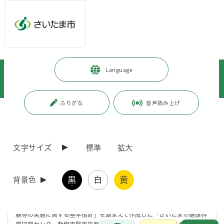
メインメニューへ移動
フッターへ移動します
メインメニューをスキップして本文へ移動
トップページ
>
施設を探す・予約する
>
保健・医療施設
>
Language
健康科学研究センター
>
組織でみる
>
生活科学課
>
動物を用いる試験への取り組みについて
ふりがな
音声読み上げ
ページの本文です。
更新日付：2026年6月26日 / ページ番号：C077343
動物を用いる試験への取り組みについて
文字サイズ
標準
拡大
さいたま市健康科学研究センター生活科学課では、食品中の麻痺性貝毒
の検査について、科学的観点に基づき、動物（マウス）を使用した試験
黒
白
黄
背景色
を実施しています。
厚生労働省が策定した「厚生労働省の所管する実施機関における動物実
験等の実施に関する基本指針」を踏まえて作成した「さいたま市健康科
お問合せ
メインメニューです。