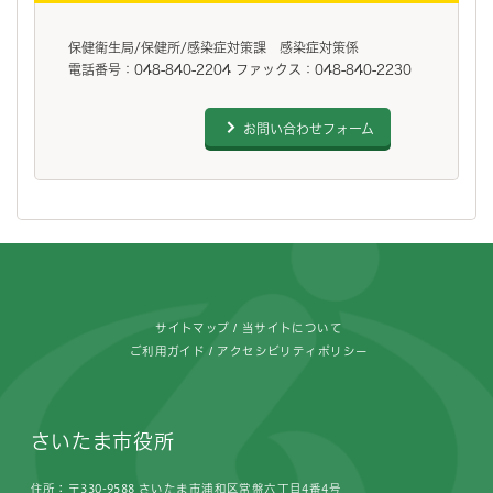
保健衛生局/保健所/感染症対策課 感染症対策係
電話番号：048-840-2204 ファックス：048-840-2230
お問い合わせフォーム
フッターです。
サイトマップ
当サイトについて
ご利用ガイド
アクセシビリティポリシー
さいたま市役所
住所：〒330-9588 さいたま市浦和区常盤六丁目4番4号