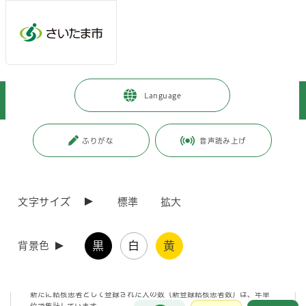
メインメニューへ移動
フッターへ移動します
メインメニューをスキップして本文へ移動
トップページ
>
施設を探す・予約する
>
保健・医療施設
>
保健所
>
Language
データで見る保健所
>
さいたま市の新登録結核患者数
ページの本文です。
更新日付：2026年3月6日 / ページ番号：C055396
ふりがな
音声読み上げ
さいたま市の新登録結核患者数
文字サイズ
標準
拡大
新登録結核患者数
黒
白
黄
背景色
さいたま市保健所では、 「感染症の予防及び感染症の患者に対する医療
に関する法律」に基づき、結核患者の
登録管理および治療の支援等を実施しています。
新たに結核患者として登録された人の数（新登録結核患者数）は、年単
お問合せ
メインメニューです。