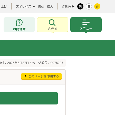
み上げ
文字サイズ
標準
拡大
背景色
黒
白
黄
お問合せ
さがす
メニュー
付：2025年8月27日 / ページ番号：C078203
このページを印刷する