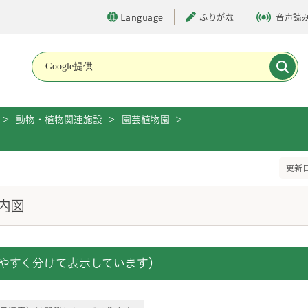
Language
ふりがな
音声読
メインメニューです。
>
動物・植物関連施設
>
園芸植物園
>
更新日
内図
やすく分けて表示しています）