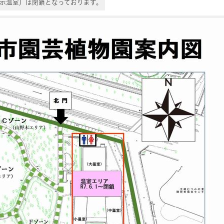
展示温室）は閉鎖となっております。
地図情報をスキップする。