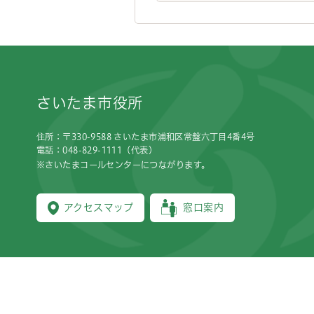
フッターです。
さいたま市役所
住所：〒330-9588 さいたま市浦和区常盤六丁目4番4号
電話：048-829-1111（代表）
※さいたまコールセンターにつながります。
アクセスマップ
窓口案内