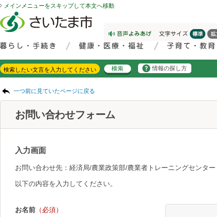
メインメニューをスキップして本文へ移動
フッターへ移動
ページの先頭です。
ページの先頭に戻る
メインメニューへ移動
サイト内検索。検索したいキーワードを入力し、検索ボタンをクリックもしくはキーボードのエンターキーを押してください。
メインメニューです。
情報の探し方
ページの本文です。
一つ前に見ていたページに戻る
お問い合わせフォーム
入力画面
お問い合わせ先：経済局/農業政策部/農業者トレーニングセンター
以下の内容を入力してください。
お名前
（必須）