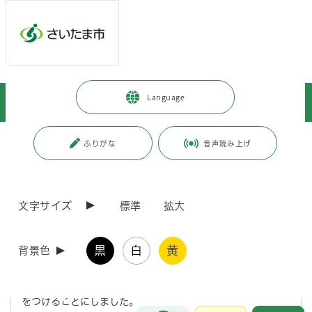
メインメニューへ移動
フッターへ移動します
メインメニューをスキップして本文へ移動
トップページ
>
施設を探す・予約する
>
動物・植物関連施設
>
Language
園芸植物園
>
イチゴの栽培日記
ページの本文です。
更新日付：2025年8月27日 / ページ番号：C076708
ふりがな
音声読み上げ
イチゴの栽培日記
文字サイズ
標準
拡大
イチゴの栽培日記
黒
白
黄
背景色
🍓令和2年10月8日（木）に開催いたしましたWeb市民園芸
講座第3弾「イチゴの楽しみ方」にて植え付けたイチゴの苗の
育て方について皆さんにも理解していただけるよう栽培日記
をつけることにしました。
お問合せ
メインメニューです。