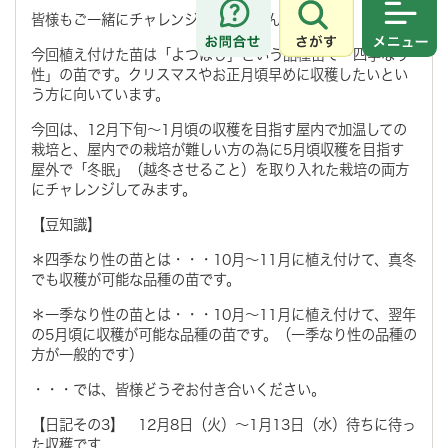
皆様もご一緒にチャレンジしてみませんか？
さがす
メニュ
今回植え付けた苗は「よつぼし」という品種苗で「四季なり
性」の苗です。クリスマスやお正月頃早めに収穫したいとい
う方に向いています。
今回は、12月下旬～1月頃の収穫を目指す屋内で加温しての
栽培と、屋内での栽培が難しい方の為に5月頃収穫を目指す
屋外で「冬眠」（越冬させること）を取り入れた栽培の両方
にチャレンジしてみます。
【豆知識】
＊四季なり性の苗とは・・・10月～11月に植え付けて、真冬
でも収穫が可能な品種の苗です。
＊一季なり性の苗とは・・・10月～11月に植え付けて、翌年
の5月頃に収穫が可能な品種の苗です。（一季なり性の品種の
方が一般的です）
・・・では、皆様どうぞお付き合いください。
【日記その3】 12月8日（火）～1月13日（水）待ちに待っ
た収穫です