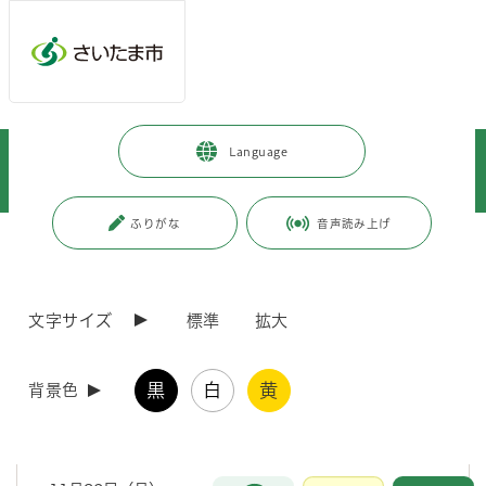
メインメニューへ移動
フッターへ移動します
メインメニューをスキップして本文へ移動
トップページ
>
施設を探す・予約する
>
動物・植物関連施設
>
Language
園芸植物園
>
イチゴの栽培日記その2 11月30（月）～12月4日（金）開花と受粉
ふりがな
音声読み上げ
ページの本文です。
更新日付：2025年8月26日 / ページ番号：C078039
イチゴの栽培日記その2 11月30（月）～12月4
日（金）開花と受粉
文字サイズ
標準
拡大
イチゴの栽培日記
黒
白
黄
背景色
日記その2 11月30（月）～12月4日（金）開花と受粉
お問合せ
メインメニューです。