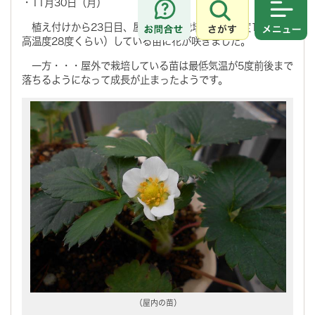
・11月30日（月）
さがす
メニュ
植え付けから23日目、屋内で加温栽培（最低温度15度～最
高温度28度くらい）している苗に花が咲きました。
一方・・・屋外で栽培している苗は最低気温が5度前後まで
落ちるようになって成長が止まったようです。
（屋内の苗）