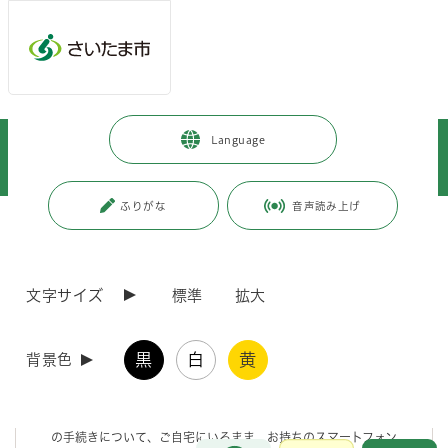
メインメニューへ移動
フッターへ移動します
メインメニューをスキップして本文へ移動
トップページ
>
人生のできごと
>
死亡・相続
>
戸籍などの届出
>
Language
ご遺族のためのツール「おくやみ手続きガイドサービス」をご利用いただけ
ます。
ふりがな
音声読み上げ
ページの本文です。
更新日付：2023年12月27日 / ページ番号：C085027
ご遺族のためのツール「おくやみ手続きガイドサー
ビス」をご利用いただけます。
文字サイズ
標準
拡大
おくやみ手続きガイドサービスとは
黒
白
黄
背景色
身近な方がお亡くなりになった際の区役所での様々な申請や届出等
の手続きについて、ご自宅にいるまま、お持ちのスマートフォン、
お問合せ
メインメニューです。