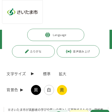
メインメニューへ移動
フッターへ移動します
メインメニューをスキップして本文へ移動
トップページ
>
人生のできごと
>
高齢・介護
>
Language
いきいきとした毎日を送るために
>
学ぶ
>
さいたま市シニアユニバーシティ
ふりがな
音声読み上げ
ページの本文です。
更新日付：2026年6月2日 / ページ番号：C016445
さいたま市シニアユニバーシティ
文字サイズ
標準
拡大
さいたま市では、60歳以上の方を対象として、1年制の大学（教養課
程）及び大学院（教養課程・専修課程）のカリキュラムからなる「さい
黒
白
黄
背景色
たま市シニアユニバーシティ」事業を行っています。
シニアユニバーシティでは1年間の講義を通じて、心身の健康増進、地
域での仲間づくり、生きがいづくりを目指し、また、地域社会でご活躍
いただける人材の育成に取り組んでいます。
※さいたま市が高齢者の学びや集いの場として実施するもので、学校教
お問合せ
メインメニューです。