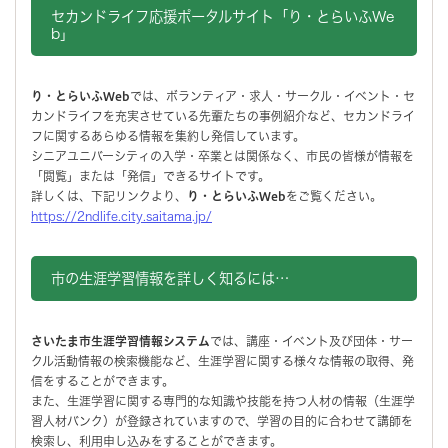
セカンドライフ応援ポータルサイト「り・とらいふWe
b」
り・とらいふWeb
では、ボランティア・求人・サークル・イベント・セ
カンドライフを充実させている先輩たちの事例紹介など、セカンドライ
フに関するあらゆる情報を集約し発信しています。
シニアユニバーシティの入学・卒業とは関係なく、市民の皆様が情報を
「閲覧」または「発信」できるサイトです。
詳しくは、下記リンクより、
り・とらいふWeb
をご覧ください。
https://2ndlife.city.saitama.jp/
市の生涯学習情報を詳しく知るには…
さいたま市生涯学習情報システム
では、講座・イベント及び団体・サー
クル活動情報の検索機能など、生涯学習に関する様々な情報の取得、発
信をすることができます。
また、生涯学習に関する専門的な知識や技能を持つ人材の情報（生涯学
習人材バンク）が登録されていますので、学習の目的に合わせて講師を
検索し、利用申し込みをすることができます。