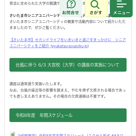
育法に定められた大学の聴講や単位取得ができるものではありません。
さがす
メニュ
さいたま市シニアユニバーシティが終活相続ナビで紹介されました！
さいたま市シニアユニバーシティの概要や活動内容について紹介いただ
きましたので、ぜひご覧ください。
【さいたま市】セカンドライフをいきいきと過ごすきっかけに シニア
ユニバーシティをご紹介 (syukatsu-souzoku.jp)
台風に伴う 6/3 大宮校（大学）の講座の実施について
講座は通常通り実施いたします。
なお、台風の接近等の影響を踏まえ、やむを得ず欠席される場合であっ
ても差し支えありません。その場合の欠席連絡は不要です。
令和8年度 年間スケジュール
（HP掲載用）令和8年度年間スケジュール（エクセル形式 44キロ