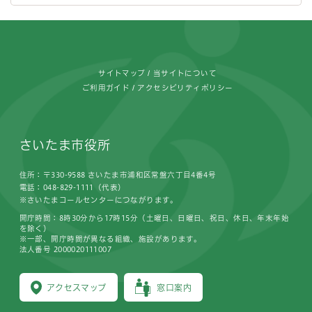
フッターです。
サイトマップ
当サイトについて
ご利用ガイド
アクセシビリティポリシー
さいたま市役所
住所：〒330-9588 さいたま市浦和区常盤六丁目4番4号
電話：048-829-1111（代表）
※さいたまコールセンターにつながります。
開庁時間：8時30分から17時15分（土曜日、日曜日、祝日、休日、年末年始
を除く）
※一部、開庁時間が異なる組織、施設があります。
法人番号 2000020111007
アクセスマップ
窓口案内