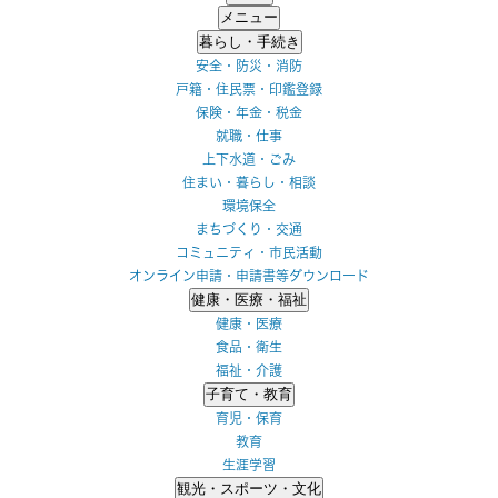
メニュー
暮らし・手続き
安全・防災・消防
戸籍・住民票・印鑑登録
保険・年金・税金
就職・仕事
上下水道・ごみ
住まい・暮らし・相談
環境保全
まちづくり・交通
コミュニティ・市民活動
オンライン申請・申請書等ダウンロード
健康・医療・福祉
健康・医療
食品・衛生
福祉・介護
子育て・教育
育児・保育
教育
生涯学習
観光・スポーツ・文化