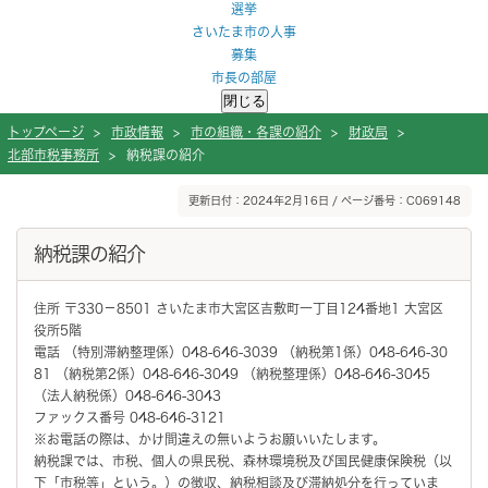
選挙
さいたま市の人事
募集
市長の部屋
閉じる
トップページ
>
市政情報
>
市の組織・各課の紹介
>
財政局
>
北部市税事務所
>
納税課の紹介
ページの本文です。
更新日付：2024年2月16日 / ページ番号：C069148
納税課の紹介
住所 〒330－8501 さいたま市大宮区吉敷町一丁目124番地1 大宮区
役所5階
電話 （特別滞納整理係）048-646-3039 （納税第1係）048-646-30
81 （納税第2係）048-646-3049 （納税整理係）048-646-3045
（法人納税係）048-646-3043
ファックス番号 048-646-3121
※お電話の際は、かけ間違えの無いようお願いいたします。
納税課では、市税、個人の県民税、森林環境税及び国民健康保険税（以
下「市税等」という。）の徴収、納税相談及び滞納処分を行っていま