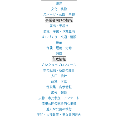
観光
文化・芸術
スポーツ・公園・余暇
事業者向けの情報
届出・手続き
環境・産業・企業立地
まちづくり・交通・建設
税金
保険・雇用・労働
消防
市政情報
さいたま市プロフィール
市の組織・各課の紹介
人口・統計
政策・財政
例規集・告示情報
広報・報道
広聴・市民参加・アンケート
情報公開の総合的な推進
適正な公務の執行
平和・人権政策・男女共同参画