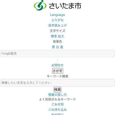
メインメニューです。
メインメニューへ移動
フッターへ移動します
メインメニューをスキップして本文へ移動
Language
ふりがな
音声読み上げ
文字サイズ
標準
拡大
背景色
黒
白
黄
お問合せ
さがす
キーワード検索
情報の探し方
よく利用されるキーワード
ごみ分別
ごみ持ち込み
休日窓口