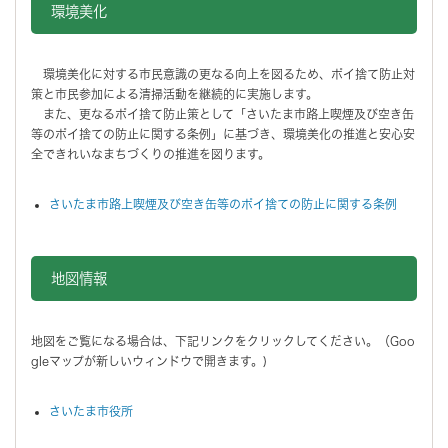
環境美化
環境美化に対する市民意識の更なる向上を図るため、ポイ捨て防止対
策と市民参加による清掃活動を継続的に実施します。
また、更なるポイ捨て防止策として「さいたま市路上喫煙及び空き缶
等のポイ捨ての防止に関する条例」に基づき、環境美化の推進と安心安
全できれいなまちづくりの推進を図ります。
さいたま市路上喫煙及び空き缶等のポイ捨ての防止に関する条例
地図情報をスキップする。
地図情報
地図をご覧になる場合は、下記リンクをクリックしてください。（Goo
gleマップが新しいウィンドウで開きます。)
さいたま市役所