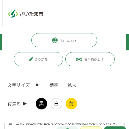
メインメニューへ移動
フッターへ移動します
メインメニューをスキップして本文へ移動
トップページ
>
市政情報
>
市の組織・各課の紹介
>
環境局
>
Language
資源循環推進部
>
資源循環政策課の紹介
ページの本文です。
更新日付：2026年4月28日 / ページ番号：C000117
ふりがな
音声読み上げ
資源循環政策課の紹介
文字サイズ
標準
拡大
住所 〒330-9588 さいたま市浦和区常盤6-4-4 さいたま市役所7
階
電話 048-829-1337（環境推進係） 048-829-1338（政策推進係）
黒
白
黄
ファックス番号 048-829-1991
背景色
資源循環政策課では、一般廃棄物の減量とリサイクルの推進に関する企
画・立案、路上喫煙防止をはじめとする環境美化対策を行っています。
お問合せ
メインメニューです。