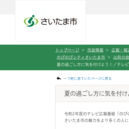
メインメニューへ移動
フッターへ移動します
メインメニューをスキップして本文へ移動
トップページ
>
市政情報
>
広報・報
のびのびシティさいたま市
>
以前の
夏の過ごし方に気を付けよう！／テレ
ページの本文です。
一つ前に見ていたページに戻る
夏の過ごし方に気を付け
令和2年度のテレビ広報番組「のび
さいたま市の魅力をより多くの人に