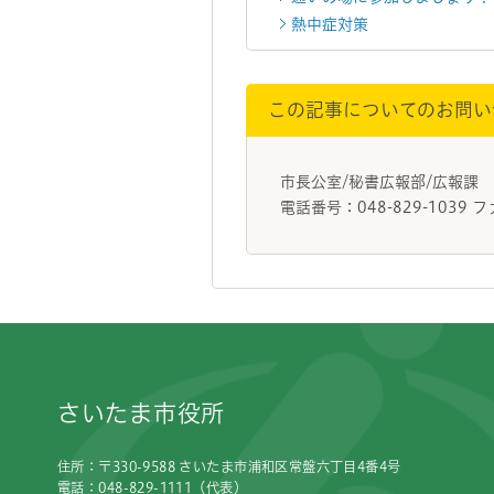
熱中症対策
この記事についてのお問い
市長公室/秘書広報部/広報課
電話番号：048-829-1039 フ
フッターです。
さいたま市役所
住所：〒330-9588 さいたま市浦和区常盤六丁目4番4号
電話：048-829-1111（代表）