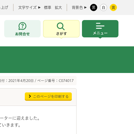
み上げ
文字サイズ
標準
拡大
背景色
黒
白
黄
お問合せ
さがす
メニュー
付：2021年4月20日 / ページ番号：C074017
このページを印刷する
ポーターに迎えました。
ていきます。