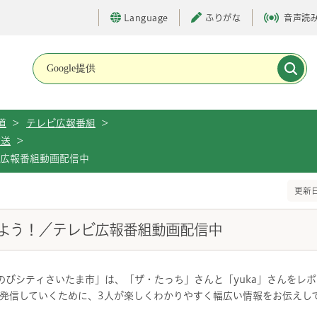
Language
ふりがな
音声読
メインメニューです。
道
>
テレビ広報番組
>
放送
>
ビ広報番組動画配信中
更新日
よう！／テレビ広報番組動画配信中
のびシティさいたま市」は、「ザ・たっち」さんと「yuka」さんをレ
発信していくために、3人が楽しくわかりやすく幅広い情報をお伝えし