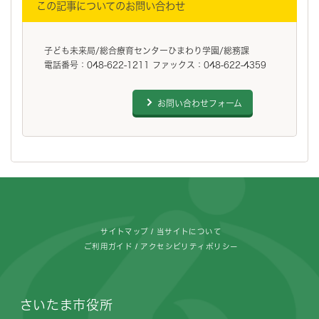
この記事についてのお問い合わせ
子ども未来局/総合療育センターひまわり学園/総務課
電話番号：048-622-1211 ファックス：048-622-4359
お問い合わせフォーム
フッターです。
サイトマップ
当サイトについて
ご利用ガイド
アクセシビリティポリシー
さいたま市役所