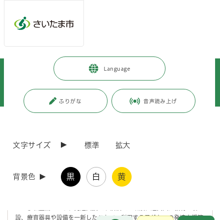
メインメニューへ移動
フッターへ移動します
メインメニューをスキップして本文へ移動
トップページ
>
市政情報
>
広報・報道
>
記者への情報提供
>
Language
記者への提供資料
>
令和7年度
>
令和8年3月
>
(令和8年3月26日発表)「さくら草学園」を移転整備します～療育環境のさ
らなる充実～
ふりがな
音声読み上げ
ページの本文です。
更新日付：2026年3月26日 / ページ番号：C129380
(令和8年3月26日発表)「さくら草学園」を移転整
文字サイズ
標準
拡大
備します～療育環境のさらなる充実～
黒
白
黄
背景色
半世紀以上にわたって使用してきた「さくら草学園」を、より安全で、
より専門性の高い支援を行う環境を整えるため、4月1日に浦和区領家
から浦和区駒場へ移転整備します。
この移転整備により、発達支援室や相談室の増設、遊具固定機材の新
設、療育器具や設備を一新したことで、利用する子どもへの発達支援等
お問合せ
メインメニューです。