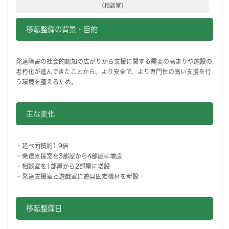
（相談室）
移転整備の背景・目的
発達障害の社会的認知の広がりから支援に関する需要の高まりや施設の
老朽化が進んできたことから、より安全で、より専門性の高い支援を行
う環境を整えるため。
主な変化
・延べ面積約1.9倍
・発達支援室を3部屋から4部屋に増設
・相談室を1部屋から2部屋に増設
・発達支援室と遊戯室に遊具固定機材を新設
移転整備日