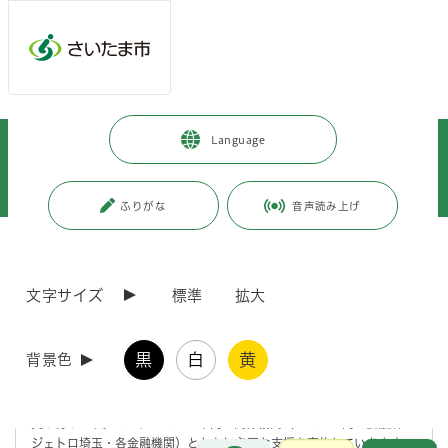
メインメニューへ移動
フッターへ移動します
メインメニューをスキップして本文へ移動
トップページ
>
市政情報
>
広報・報道
>
記者への情報提供
>
Language
記者への提供資料
>
令和7年度
>
令和8年3月
>
（令和8年3月5日発表）中東情勢の緊迫化に伴い特別経営相談窓口を設置し
ます
ふりがな
音声読み上げ
ページの本文です。
更新日付：2026年4月17日 / ページ番号：C128832
（令和8年3月5日発表）中東情勢の緊迫化に伴い
文字サイズ
標準
拡大
特別経営相談窓口を設置します
黒
白
黄
背景色
中東地域の情勢緊迫化を受けて、さいたま市では、経営の先行きに懸念
を抱く市内中小企業を対象に、公益財団法人さいたま市産業創造財団
に、「特別経営相談窓口」を設置し 、資金繰りや経営に関する相談を
受け付けます。また、さいたま市内の関係機関（さいたま商工会議所・
ジェトロ埼玉・各金融機関）とともに必要な支援を実施していきます。
お問合せ
メインメニューです。