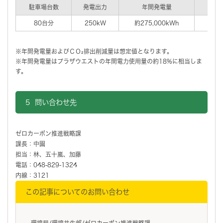
駐車場台数
発電出力
年間発電量
年
80台分
250kW
約275,000kWh
※年間発電量およびＣＯ₂排出削減量は想定値となります。
※年間発電量はプラザウエストの年間電力使用量の約18%に相当しま
す。
5 問い合わせ先
ゼロカーボン推進戦略課
課長：中園
担当：林、五十嵐、加藤
電話：048-829-1324
内線：3121
この記事についてのお問い合わせ
環境局/環境共生部/ゼロカーボン推進戦略課