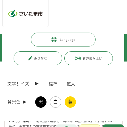
メインメニューへ移動
フッターへ移動します
メインメニューをスキップして本文へ移動
トップページ
>
市政情報
>
広報・報道
>
記者への情報提供
>
Language
記者への提供資料
>
令和7年度
>
令和8年3月
>
（令和8年3月10日発表）埼玉県内初！ソーラーカーポート設置による公共
施設への電力供給を開始しました
ふりがな
音声読み上げ
ページの本文です。
更新日付：2026年7月3日 / ページ番号：C128068
（令和8年3月10日発表）埼玉県内初！ソーラーカ
文字サイズ
標準
拡大
ーポート設置による公共施設への電力供給を開始し
ました
黒
白
黄
背景色
さいたま市では、2050年までに二酸化炭素排出量を実質ゼロとする
「ゼロカーボンシティ」の実現に向け 、各種取組を推進しています。
この度、環境省「地域脱炭素移行・再エネ推進交付金」を活用するとと
お問合せ
もに、事業者との賃貸借方式によるソーラーカーポートの導入を行い、
メインメニューです。