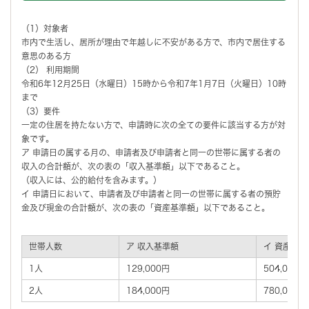
（1）対象者
市内で生活し、居所が理由で年越しに不安がある方で、市内で居住する
意思のある方
（2） 利用期間
令和6年12月25日（水曜日）15時から令和7年1月7日（火曜日）10時
まで
（3）要件
一定の住居を持たない方で、申請時に次の全ての要件に該当する方が対
象です。
ア 申請日の属する月の、申請者及び申請者と同一の世帯に属する者の
収入の合計額が、次の表の「収入基準額」以下であること。
（収入には、公的給付を含みます。）
イ 申請日において、申請者及び申請者と同一の世帯に属する者の預貯
金及び現金の合計額が、次の表の「資産基準額」以下であること。
世帯人数
ア 収入基準額
イ 資産基準
1人
129,000円
504,000円
2人
184,000円
780,000円