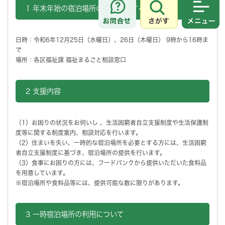
1 年末年始の宿泊場所の利用に関する窓口
さがす
メニュ
日時：令和6年12月25日（水曜日）、26日（木曜日） 9時から16時ま
で
場所：各区福祉課 福祉まるごと相談窓口
2 支援内容
（1）お困りの状況をお伺いし 、生活困窮者自立支援制度や生活保護制
度等に関する制度案内、相談対応を行います。
（2）住まいを失い、一時的な宿泊場所を必要とする方には、生活困窮
者自立支援制度に基づき、宿泊場所の提供を行います。
（3）食事にお困りの方には、フードバンクから提供いただいた食料品
を用意しています。
※宿泊場所や食料品等には、提供可能な数に限りがあります。
3 一時宿泊場所の利用について