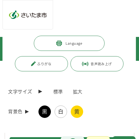
メインメニューへ移動
フッターへ移動します
メインメニューをスキップして本文へ移動
トップページ
>
市政情報
>
広報・報道
>
記者への情報提供
>
Language
記者への提供資料
>
令和6年度
>
令和6年11月
>
（令和6年11月27日発表）年末年始に一時宿泊場所を提供します
ふりがな
音声読み上げ
ページの本文です。
更新日付：2025年9月10日 / ページ番号：C117718
（令和6年11月27日発表）年末年始に一時宿泊場
所を提供します
文字サイズ
標準
拡大
さいたま市では、 経済的に困窮して住まいを失った方等に対し、年末
黒
白
黄
背景色
年始の一時的な宿泊場所を提供します。
市内で生活し、居所が理由で年越しに不安がある方は、以下の相談窓口
までご相談ください。
お問合せ
メインメニューです。