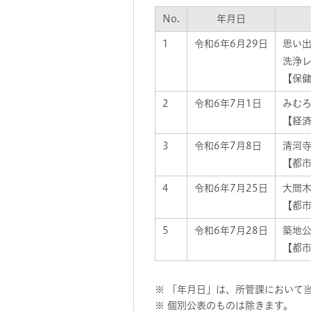
No.
年月日
1
令和6年6月29日
思い
洗浄レ
【保健
2
令和6年7月1日
みむ
【経済
3
令和6年7月8日
清河
【都市
4
令和6年7月25日
大間
【都市
5
令和6年7月28日
築地
【都市
※ 「年月日」は、所管課において
※ 個別公表のものは除きます。