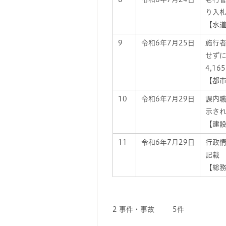
り入
【水道
9
令和6年7月25日
施行
せず
4,16
【都市
10
令和6年7月29日
課内
示さ
【建設
11
令和6年7月29日
行政
記載
【総務
2 事件・事故 5件