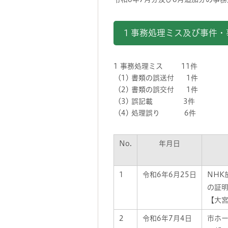
1 事務処理ミス及び事
1 事務処理ミス 11件
(1) 書類の誤送付 1件
(2) 書類の誤交付 1件
(3) 誤記載 3件
(4) 処理誤り 6件
No.
年月日
1
令和6年6月25日
NH
の証
【大宮
2
令和6年7月4日
市ホ