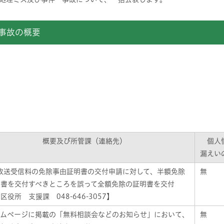
件・事故の概要
概要及び所管課（連絡先）
個人
漏えい
K放送受信料の免除事由証明書の交付申請に対して、半額免除
無
明書を交付すべきところを誤って全額免除の証明書を交付
区役所 支援課 048-646-3057】
ームページに掲載の「無料相談会などのお知らせ」において、
無