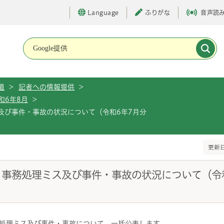
Language
ふりがな
音声読
メインメニューです。
道
>
記者への情報提供
>
和6年8月
>
ス及び事件・事故の状況について（令和6年7月分
更新日
表）事務処理ミス及び事件・事故の状況について（令
務処理ミス及び事件・事故について、一括公表します。