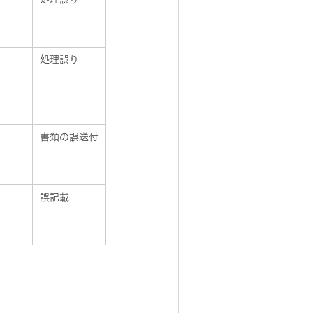
処理誤り
書類の誤送付
誤記載