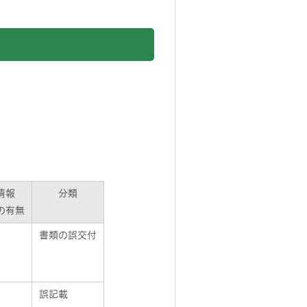
情報
分類
の有無
書類の誤交付
誤記載