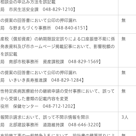
の相談会の申込み方法を誤記載
局 市民生活安全課 048-829-1210】
しの提案の回答書において公印の押印漏れ
無
局 与野まちづくり事務所 048-840-6151】
資産税（償却資産）の納期限設定誤りによる口座振替不能に係
無
者発表資料及び市ホームページ掲載記事において、影響税額の
額を誤記載
局 南部市税事務所 資産課税課 048-829-1569】
しの提案の回答書において公印の押印漏れ
無
局 いきいき長寿推進課 048-829-1284】
慢性特定疾病医療給付の継続申請の受付事務において、誤って
無
者から受領した書類の記載内容を変更
役所 保健センター 048-712-1202】
情報開示請求において、誤って不開示情報を開示
3人
局 北部建設事務所 道路維持課 048-646-3220】
管布設替工事の一般競争入札において、設計書の積算誤りによ
無