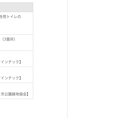
性用トイレの
（3箇所）
ドインテック】
ドインテック】
たま市公園緑地協会】