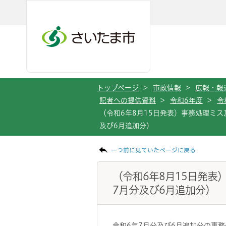
メインメニューへ移動
フッターへ移動します
メインメニューをスキップして本文へ移動
トップページ
>
市政情報
>
広報・報
記者への提供資料
>
令和6年度
>
令
（令和6年8月15日発表）事務処理ミ
及び6月追加分）
ページの本文です。
一つ前に見ていたページに戻る
（令和6年8月15日発
7月分及び6月追加分）
令和6年7月分及び6月追加分の事