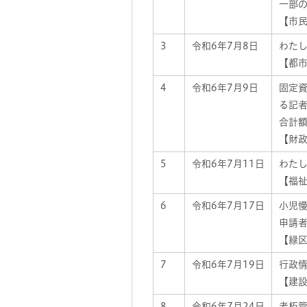
一部
【市民
3
令和6年7月8日
わた
【都市
4
令和6年7月9日
固定
る記
合計
【財政
5
令和6年7月11日
わた
【福祉
6
令和6年7月17日
小児
申請
【緑区
7
令和6年7月19日
行政
【建設
8
令和6年7月24日
老朽