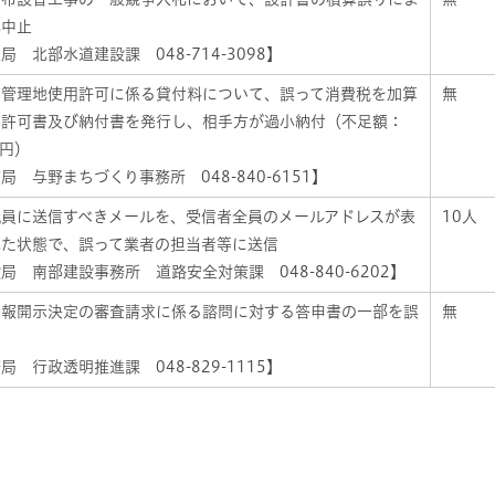
札中止
局 北部水道建設課 048-714-3098】
者管理地使用許可に係る貸付料について、誤って消費税を加算
無
に許可書及び納付書を発行し、相手方が過小納付（不足額：
5円）
局 与野まちづくり事務所 048-840-6151】
職員に送信すべきメールを、受信者全員のメールアドレスが表
10人
れた状態で、誤って業者の担当者等に送信
局 南部建設事務所 道路安全対策課 048-840-6202】
情報開示決定の審査請求に係る諮問に対する答申書の一部を誤
無
局 行政透明推進課 048-829-1115】