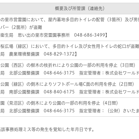
概要及び所管課（連絡先）
出の里市営霊園において、屋内墓地多目的トイレの配管（3箇所）及び男
バー（2箇所）が盗難
衛生局 思い出の里市営霊園事務所 048-686-3499】
ろ桜広場（緑区）において、多目的トイレ及び女性用トイレの蛇口が盗難
局 農業環境整備課 048-829-1372】
寺公園（西区）の樹木の枝折れにより公園の一部の利用を停止（3日間）
局 北部公園整備課 048-646-3175 指定管理者：株式会社ワール
木公園（緑区）の倒木によりソフトボール場C面の利用を停止（2日間）
局 南部公園整備課 048-840-6175 指定管理者：株式会社ワール
公園（見沼区）の倒木により公園の一部の利用を停止（4日間）
局 北部公園整備課 048-646-3175 指定管理者：（公財）さい
当該事務処理ミス等の発生を覚知した年月日です。