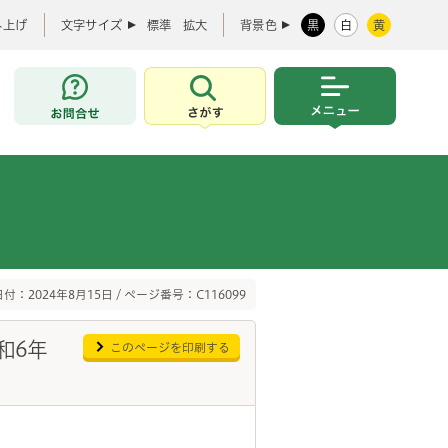
み上げ
文字サイズ
標準
拡大
背景色
黒
白
黄
お問合せ
さがす
メニュー
付：2024年8月15日 / ページ番号：C116099
和6年
このページを印刷する