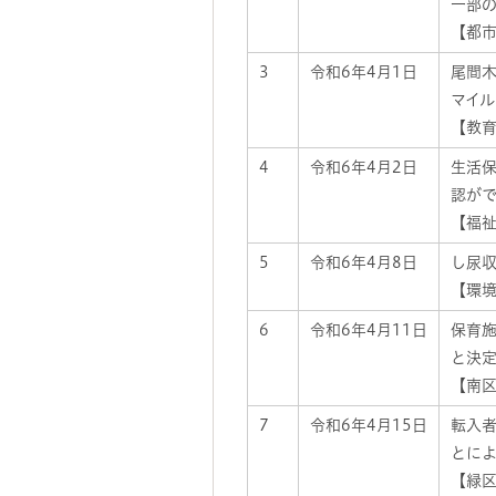
一部
【都市
3
令和6年4月1日
尾間木
マイ
【教育
4
令和6年4月2日
生活
認が
【福祉
5
令和6年4月8日
し尿
【環境
6
令和6年4月11日
保育
と決
【南区
7
令和6年4月15日
転入
とに
【緑区