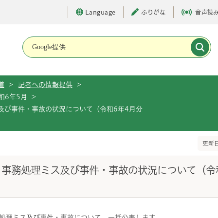
Language
ふりがな
音声読
メインメニューです。
道
>
記者への情報提供
>
和6年5月
>
ス及び事件・事故の状況について（令和6年4月分
更新日
表）事務処理ミス及び事件・事故の状況について（令
務処理ミス及び事件・事故について、一括公表します。