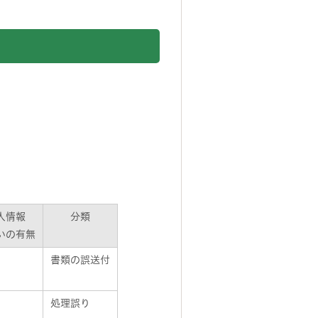
人情報
分類
いの有無
書類の誤送付
処理誤り