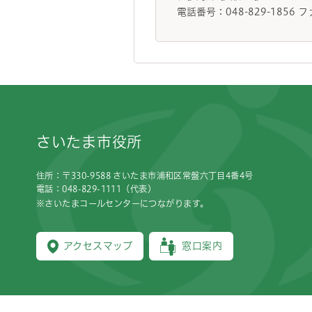
電話番号：048-829-1856 フ
フッターです。
さいたま市役所
住所：〒330-9588 さいたま市浦和区常盤六丁目4番4号
電話：048-829-1111（代表）
※さいたまコールセンターにつながります。
アクセスマップ
窓口案内