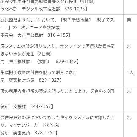
の施設で利用許可書兼領収書等を発行停止（4日間）
戦略本部 デジタル改革推進部 829-1098】
公民館だより4月号において、「親の学習事業1. 親子でス
無
ル！！」の二次元コードを誤記載
委員会 大古里公民館 810-4155】
保護システムの設定誤りにより、オンラインで医療扶助資格確
無
できない事象が発生（2日間）
局 生活福祉課 （委託） 829-1842】
収集運搬手数料納付書を誤って別人に送付
1人
局 廃棄物対策課 829-1327】
施設の利用者負担額の算定を誤ったことにより、保育料を0円
無
定
役所 支援課 844-7167】
者の住民登録処理において誤った住所をシステムに登録したこ
無
より、マイナンバーカードが失効
役所 美園支所 878-1251】