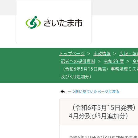
メインメニューへ移動
フッターへ移動します
メインメニューをスキップして本文へ移動
トップページ
>
市政情報
>
広報・報
記者への提供資料
>
令和6年度
>
令
（令和6年5月15日発表）事務処理ミ
及び3月追加分）
ページの本文です。
一つ前に見ていたページに戻る
（令和6年5月15日発
4月分及び3月追加分）
令和6年4月分及び3月追加分の事