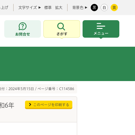
み上げ
文字サイズ
標準
拡大
背景色
黒
白
黄
お問合せ
さがす
メニュー
付：2024年5月15日 / ページ番号：C114586
和6年
このページを印刷する