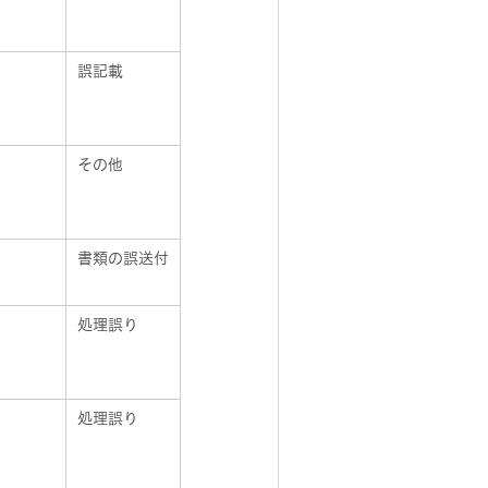
誤記載
その他
書類の誤送付
処理誤り
処理誤り