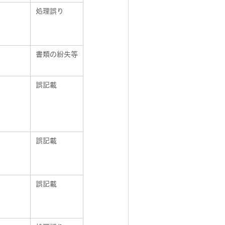
処理誤り
書類の紛失等
誤記載
誤記載
誤記載