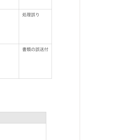
処理誤り
書類の誤送付