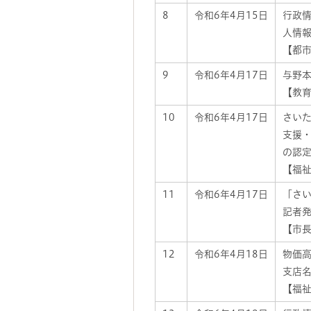
8
令和6年4月15日
行政
人情
【都市
9
令和6年4月17日
与野
【教育
10
令和6年4月17日
さいた
支援
の認
【福祉
11
令和6年4月17日
「さ
記者
【市長
12
令和6年4月18日
物価
支店
【福祉