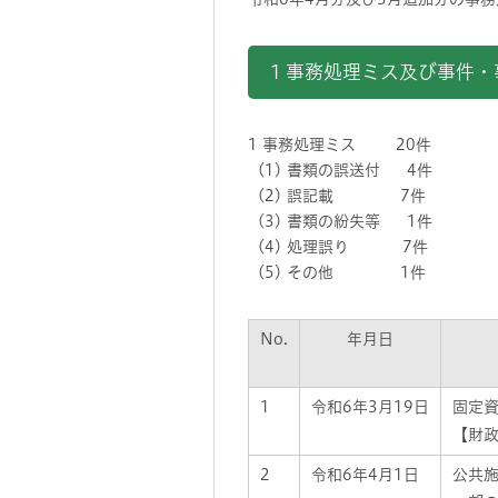
1 事務処理ミス及び事
1 事務処理ミス 20件
(1) 書類の誤送付 4件
(2) 誤記載 7件
(3) 書類の紛失等 1件
(4) 処理誤り 7件
(5) その他 1件
No.
年月日
1
令和6年3月19日
固定
【財政
2
令和6年4月1日
公共