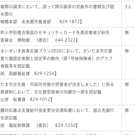
情報開示請求において、誤って開示請求の対象外の書類及び個
3人
報を開示
戦略本部 未来都市推進部 829-1872】
本町小学校複合施設のセキュリティカードを委託業者が紛失
無
委員会 博物館 （委託） 644-2322】
まいきいき長寿応援プラン2026において、さいたま市の要
無
・要介護認定者数と認定率の動向（第1号被保険者）のグラフ
定者数等を誤記載
局 高齢福祉課 829-1256】
いたま市文化賞・市政功労賞の受賞者が決定しました」に係る
無
発表資料において、文化賞受賞者の功績の一部を誤記載
公室 秘書課 829-1012】
高騰対応重点支援給付金変更決定通知書において、振込先銀行
無
名を誤記載
局 福祉総務課 （委託） 829-1250】