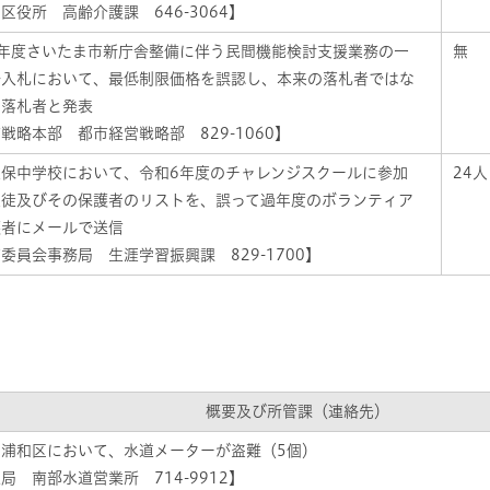
区役所 高齢介護課 646-3064】
6年度さいたま市新庁舎整備に伴う民間機能検討支援業務の一
無
争入札において、最低制限価格を誤認し、本来の落札者ではな
を落札者と発表
戦略本部 都市経営戦略部 829-1060】
久保中学校において、令和6年度のチャレンジスクールに参加
24人
生徒及びその保護者のリストを、誤って過年度のボランティア
護者にメールで送信
委員会事務局 生涯学習振興課 829-1700】
概要及び所管課（連絡先）
、浦和区において、水道メーターが盗難（5個）
局 南部水道営業所 714-9912】