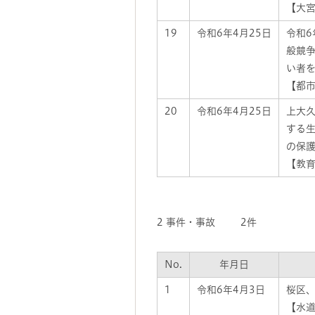
【大宮
19
令和6年4月25日
令和
般競
い者
【都市
20
令和6年4月25日
上大
する
の保
【教育
2 事件・事故 2件
No.
年月日
1
令和6年4月3日
桜区
【水道