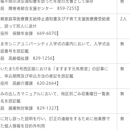
情報不開示決定通知書を誤った年度の文書として保存
無
局 障害者総合支援センター 859-7255】
り親家庭等医療費支給停止通知書及び子育て支援医療費受給資
2人
を、誤って別人に送付
役所 保険年金課 669-6070】
たま市シニアユニバーシティ入学式の案内において、入学式会
無
電話番号を誤記載
局 高齢福祉課 829-1256】
さいたま5月号西区版における「ますます元気教室」の記事に
無
て、申込期間及び申込方法の表記を誤記載
役所 高齢介護課 620-2664】
ごみの出し方マニュアルにおいて、地区別ごみ収集曜日一覧表
無
区名を誤記載
局 廃棄物対策課 829-1327】
せに対し誤った説明を行い、訂正の連絡をするために他業務で
無
した個人情報を目的外利用