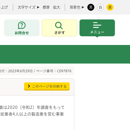
み上げ
文字サイズ
標準
拡大
背景色
黒
白
黄
お問合せ
さがす
メニュー
付：2023年6月29日 / ページ番号：C097876
このページを印刷する
は2020（令和2）年調査をもって
、従業者4人以上の製造業を営む事業