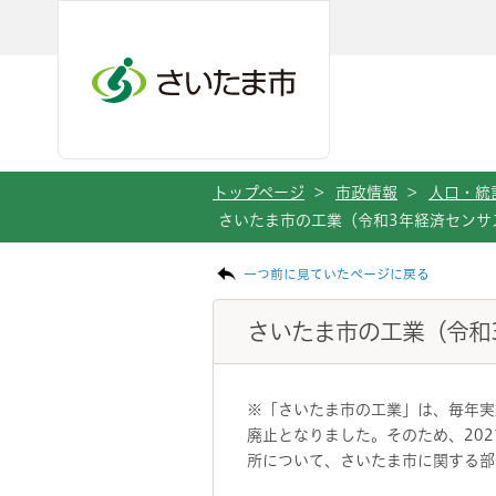
メインメニューへ移動
フッターへ移動します
メインメニューをスキップして本文へ移動
トップページ
>
市政情報
>
人口・統
さいたま市の工業（令和3年経済センサ
ページの本文です。
一つ前に見ていたページに戻る
さいたま市の工業（令和
※「さいたま市の工業」は、毎年実
廃止となりました。そのため、20
所について、さいたま市に関する部