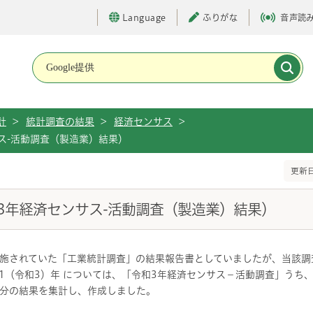
Language
ふりがな
音声読
メインメニューです。
計
>
統計調査の結果
>
経済センサス
>
ス-活動調査（製造業）結果）
更新日
3年経済センサス-活動調査（製造業）結果）
施されていた「工業統計調査」の結果報告書としていましたが、当該調査
21（令和3）年 については、「令和3年経済センサス－活動調査」うち
分の結果を集計し、作成しました。