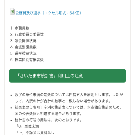
公務員及び選挙（エクセル形式：64KB）
市職員数
行政委員会委員数
議会開催状況
会派別議員数
選挙投票状況
投票区別有権者数
「さいたま市統計書」利用上の注意
数字の単位未満の端数については四捨五入を原則とします。したが
って、内訳の計が合計の数字と一致しない場合があります。
結果表のうち町丁字別の集計表については、本市独自集計のため、
国の公表数値と相違する場合があります。
統計書の符号の用法は、次のとおりです。
「0」単位未満
「…」不詳又は資料なし