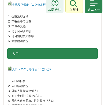
土地及び気象（エクセル形式：113KB）
さがす
メニュ
位置及び面積
市役所等の位置
市域の変遷
町丁目字別面積
地目別地積の推移
気象観測状況
人口
人口（エクセル形式：121KB）
人口の推移
人口移動状況
外国人登録国籍別人口
町丁字別世帯数及び人口
県内各市別面積、世帯数及び人口