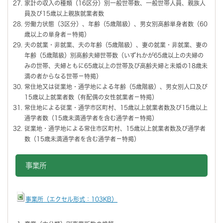
家計の収入の種類（16区分）別一般世帯数、一般世帯人員、親族人
員及び15歳以上親族就業者数
労働力状態（3区分）、年齢（5歳階級）、男女別高齢単身者数（60
歳以上の単身者－特掲）
夫の就業・非就業、夫の年齢（5歳階級）、妻の就業・非就業、妻の
年齢（5歳階級）別高齢夫婦世帯数（いずれかが65歳以上の夫婦の
みの世帯、夫婦ともに65歳以上の世帯及び高齢夫婦と未婚の18歳未
満の者からなる世帯－特掲）
常住地又は従業地・通学地による年齢（5歳階級）、男女別人口及び
15歳以上就業者数（有配偶の女性就業者－特掲）
常住地による従業・通学市区町村、15歳以上就業者数及び15歳以上
通学者数（15歳未満通学者を含む通学者－特掲）
従業地・通学地による常住市区町村、15歳以上就業者数及び通学者
数（15歳未満通学者を含む通学者－特掲）
事業所
事業所（エクセル形式：103KB）