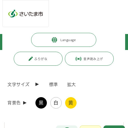
メインメニューへ移動
フッターへ移動します
メインメニューをスキップして本文へ移動
トップページ
>
市政情報
>
人口・統計
>
統計書
>
Language
さいたま市統計書
>
さいたま市統計書（平成15年版）
ページの本文です。
更新日付：2019年3月31日 / ページ番号：C002179
ふりがな
音声読み上げ
さいたま市統計書（平成15年版）
文字サイズ
標準
拡大
さいたま市統計書は、本市の自然、人口、経済、社会、教育などの各
分野における統計資料を総合的に収録し、市勢の現状と推移を明らかに
しようとするものです。
黒
白
黄
背景色
土地及び気象
お問合せ
メインメニューです。