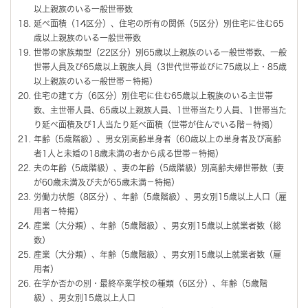
以上親族のいる一般世帯数
延べ面積（14区分）、住宅の所有の関係（5区分）別住宅に住む65
歳以上親族のいる一般世帯数
世帯の家族類型（22区分）別65歳以上親族のいる一般世帯数、一般
世帯人員及び65歳以上親族人員（3世代世帯並びに75歳以上・85歳
以上親族のいる一般世帯－特掲）
住宅の建て方（6区分）別住宅に住む65歳以上親族のいる主世帯
数、主世帯人員、65歳以上親族人員、1世帯当たり人員、1世帯当た
り延べ面積及び1人当たり延べ面積（世帯が住んでいる階－特掲）
年齢（5歳階級）、男女別高齢単身者（60歳以上の単身者及び高齢
者1人と未婚の18歳未満の者から成る世帯－特掲）
夫の年齢（5歳階級）、妻の年齢（5歳階級）別高齢夫婦世帯数（妻
が60歳未満及び夫が65歳未満－特掲）
労働力状態（8区分）、年齢（5歳階級）、男女別15歳以上人口（雇
用者－特掲）
産業（大分類）、年齢（5歳階級）、男女別15歳以上就業者数（総
数）
産業（大分類）、年齢（5歳階級）、男女別15歳以上就業者数（雇
用者）
在学か否かの別・最終卒業学校の種類（6区分）、年齢（5歳階
級）、男女別15歳以上人口