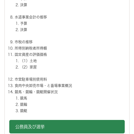
決算
水道事業会計の推移
予算
決算
市税の推移
所得別納税者所得額
固定資産の評価価格
（1）土地
（2）家屋
市営駐車場別使用料
食肉中央卸売市場・と畜場事業概況
競馬・競輪・競艇開催状況
競馬
競輪
競艇
公務員及び選挙