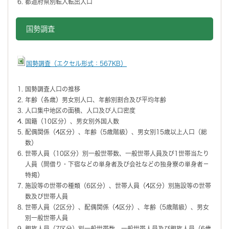
都道府県別転入転出人口
国勢調査
国勢調査（エクセル形式：567KB）
国勢調査人口の推移
年齢（各歳）男女別人口、年齢別割合及び平均年齢
人口集中地区の面積、人口及び人口密度
国籍（10区分）、男女別外国人数
配偶関係（4区分）、年齢（5歳階級）、男女別15歳以上人口（総
数）
世帯人員（10区分）別一般世帯数、一般世帯人員及び1世帯当たり
人員（間借り・下宿などの単身者及び会社などの独身寮の単身者－
特掲）
施設等の世帯の種類（6区分）、世帯人員（4区分）別施設等の世帯
数及び世帯人員
世帯人員（2区分）、配偶関係（4区分）、年齢（5歳階級）、男女
別一般世帯人員
親族人員（7区分）別一般世帯数、一般世帯人員及び親族人員（6歳