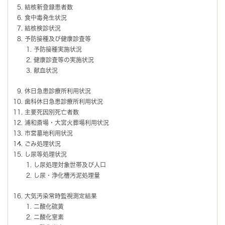
結核新登録患者数
食中毒発生状況
結核検診状況
予防接種及び健康診査等
予防接種実施状況
健康診査等の実施状況
献血状況
休日急患診療所利用状況
歯科休日急患診療所利用状況
主要死因別死亡者数
浦和斎場・大宮火葬場利用状況
市営墓地利用状況
ごみ処理状況
し尿等処理状況
し尿処理対象世帯及び人口
し尿・浄化槽汚泥処理量
大気汚染常時監視測定結果
二酸化硫黄
二酸化窒素