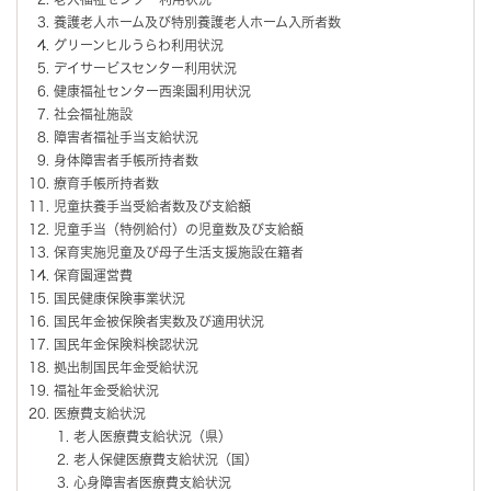
養護老人ホーム及び特別養護老人ホーム入所者数
グリーンヒルうらわ利用状況
デイサービスセンター利用状況
健康福祉センター西楽園利用状況
社会福祉施設
障害者福祉手当支給状況
身体障害者手帳所持者数
療育手帳所持者数
児童扶養手当受給者数及び支給額
児童手当（特例給付）の児童数及び支給額
保育実施児童及び母子生活支援施設在籍者
保育園運営費
国民健康保険事業状況
国民年金被保険者実数及び適用状況
国民年金保険料検認状況
拠出制国民年金受給状況
福祉年金受給状況
医療費支給状況
老人医療費支給状況（県）
老人保健医療費支給状況（国）
心身障害者医療費支給状況