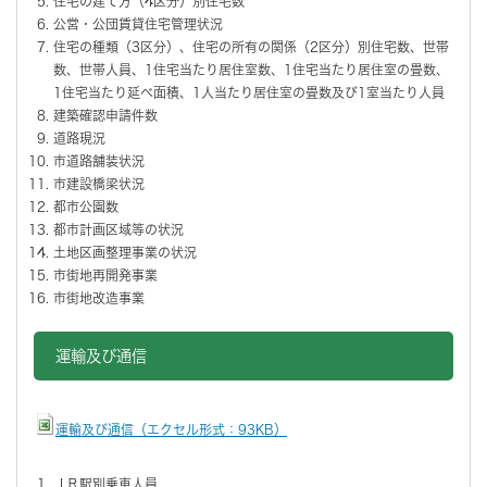
住宅の建て方（4区分）別住宅数
公営・公団賃貸住宅管理状況
住宅の種類（3区分）、住宅の所有の関係（2区分）別住宅数、世帯
数、世帯人員、1住宅当たり居住室数、1住宅当たり居住室の畳数、
1住宅当たり延べ面積、1人当たり居住室の畳数及び1室当たり人員
建築確認申請件数
道路現況
市道路舗装状況
市建設橋梁状況
都市公園数
都市計画区域等の状況
土地区画整理事業の状況
市街地再開発事業
市街地改造事業
運輸及び通信
運輸及び通信（エクセル形式：93KB）
ＪＲ駅別乗車人員