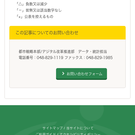
「△」負数又は減少
「－」皆無又は該当数字なし
「×」公表を控えるもの
この記事についてのお問い合わせ
都市戦略本部/デジタル改革推進部 データ・統計担当
電話番号：048-829-1119 ファックス：048-829-1985
お問い合わせフォーム
フッターです。
サイトマップ
当サイトについて
ご利用ガイド
アクセシビリティポリシー