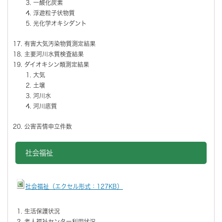
一酸化炭素
浮遊粒子状物質
光化学オキシダント
有害大気汚染物質測定結果
主要河川水質検査結果
ダイオキシン類測定結果
大気
土壌
河川水
河川底質
公害苦情申立件数
社会福祉
社会福祉（エクセル形式：127KB）
生活保護状況
老人福祉センター利用状況