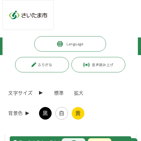
ページの本文です。
メインメニューへ移動
フッターへ移動します
メインメニューをスキップして本文へ移動
トップページ
>
市政情報
>
さいたま市プロフィール
>
市について
>
Language
PRキャラクターつなが竜ヌゥ
>
ヌゥグッズ
ページ番号：J001709
ふりがな
音声読み上げ
ヌゥグッズ
文字サイズ
標準
拡大
ヌゥグッズ
黒
白
黄
背景色
ぬいぐるみやクッキーなど、いろいろなヌゥグッズを紹介していま
す♪
お問合せ
メインメニューです。