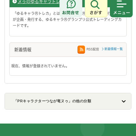
ヌゥのゆるキャラトレカ
さがす
メニュ
「ゆるキャラⓇトレカ」とは、ゆるキャラⓇグランプリ実行委員会
が企画・発行する、ゆるキャラⓇグランプリ公式トレーディングカ
ードです。
新着情報
新着情報一覧
RSS配信
現在、情報が登録されていません。
「PRキャラクターつなが竜ヌゥ」の他の分類
フッターです。