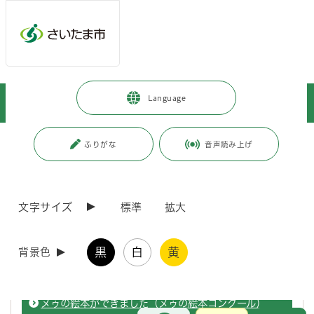
ページの本文です。
メインメニューへ移動
フッターへ移動します
メインメニューをスキップして本文へ移動
トップページ
>
市政情報
>
さいたま市プロフィール
>
市について
>
Language
PRキャラクターつなが竜ヌゥ
>
デザインを使いたい
ページ番号：J001708
ふりがな
音声読み上げ
デザインを使いたい
文字サイズ
標準
拡大
ヌゥのデザインの使用方法
黒
白
黄
背景色
申請はこちらから。
ヌゥの絵本ができました（ヌゥの絵本コンクール）
お問合せ
メインメニューです。