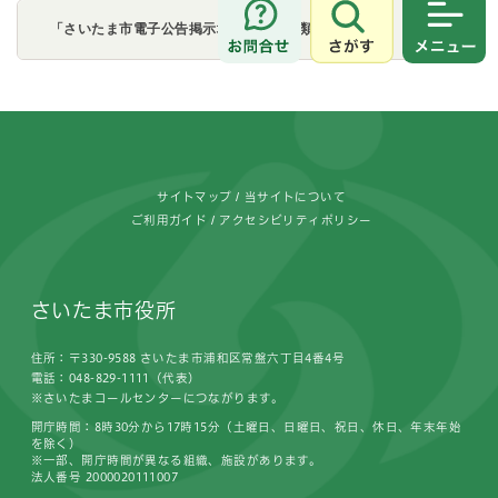
「さいたま市電子公告掲示場」の他の分類
さがす
メニュ
フッターです。
サイトマップ
当サイトについて
ご利用ガイド
アクセシビリティポリシー
さいたま市役所
住所：〒330-9588 さいたま市浦和区常盤六丁目4番4号
電話：048-829-1111（代表）
※さいたまコールセンターにつながります。
開庁時間：8時30分から17時15分（土曜日、日曜日、祝日、休日、年末年始
を除く）
※一部、開庁時間が異なる組織、施設があります。
法人番号 2000020111007