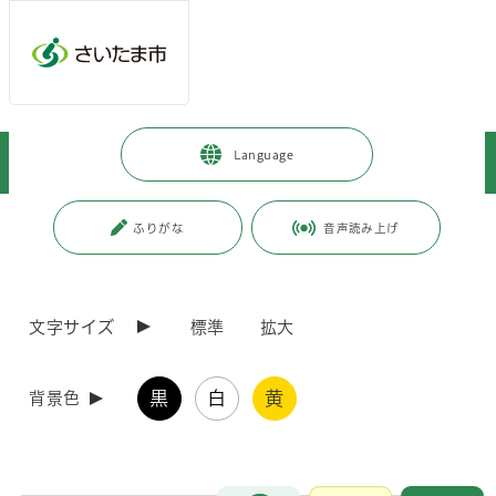
ページの本文です。
メインメニューへ移動
フッターへ移動します
メインメニューをスキップして本文へ移動
トップページ
>
市政情報
>
例規集・告示情報
>
Language
さいたま市電子公告掲示場
>
農業委員会訓令
ページ番号：J007675
ふりがな
音声読み上げ
農業委員会訓令
文字サイズ
標準
拡大
令和８年
農業委
黒
白
黄
背景色
令和７年
農業委
お問合せ
メインメニューです。