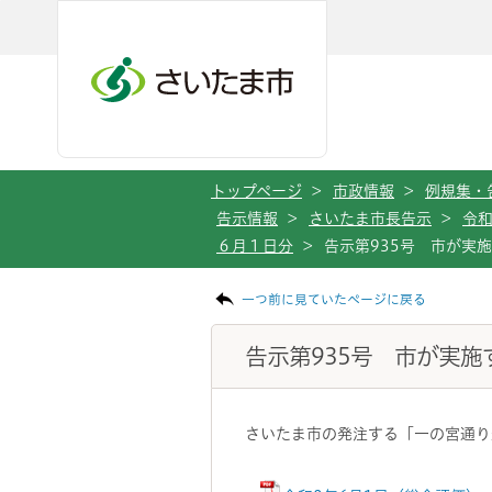
メインメニューへ移動
フッターへ移動します
メインメニューをスキップして本文へ移動
トップページ
>
市政情報
>
例規集・
告示情報
>
さいたま市長告示
>
令
６月１日分
>
告示第935号 市が実
ページの本文です。
一つ前に見ていたページに戻る
告示第935号 市が実
さいたま市の発注する「一の宮通り