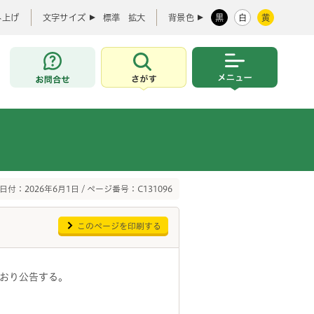
み上げ
文字サイズ
標準
拡大
背景色
黒
白
黄
お問合せ
さがす
メニュー
日付：2026年6月1日 / ページ番号：C131096
このページを印刷する
とおり公告する。