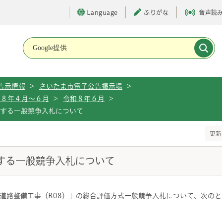
Language
ふりがな
音声読
メインメニューです。
告示情報
>
さいたま市電子公告掲示場
>
和８年４月～６月
>
令和８年６月
>
施する一般競争入札について
更新
施する一般競争入札について
道路整備工事（R08）」の総合評価方式一般競争入札について、次の