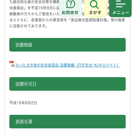
た総合的な食の安全対策を積極的に推進するために「さいたま市食の安
全委員会」を平成16年8月に設置し、消費者、生産者、事業者及び学識
さがす
メニュ
経験者の方々からご意見をいただき、「食の安全基本方針」等を策定す
るとともに、各委員からの意見等を「食品衛生監視指導計画」等の施策
に反映させております。
設置根拠
さいたま市食の安全委員会 設置要綱（PDF形式 42キロバイト）
設置年月日
平成16年8月2日
委員名簿