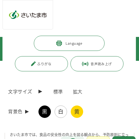
メインメニューへ移動
フッターへ移動します
メインメニューをスキップして本文へ移動
トップページ
>
市政情報
>
情報公開の総合的な推進
>
情報提供
>
Language
附属機関及び協議会等
>
附属機関及び協議会等の開催結果
>
保健衛生局
>
さいたま市食の安全委員会（令和2年度）
ふりがな
音声読み上げ
ページの本文です。
更新日付：2024年1月16日 / ページ番号：C076535
さいたま市食の安全委員会（令和2年度）
文字サイズ
標準
拡大
設置目的
黒
白
黄
背景色
食は、命ある限り、毎日の生活の中で反復継続して営まれるものであ
り、その安全性を確保することは、極めて重要です。
さいたま市では、食品の安全性の向上を図る観点から、予防原則に立っ
お問合せ
メインメニューです。