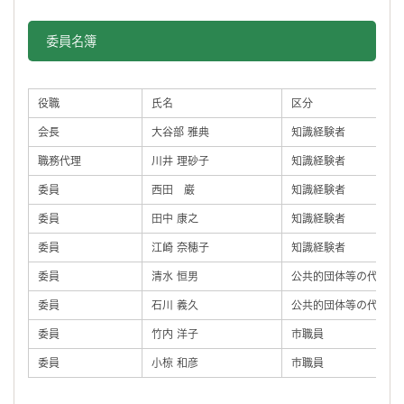
委員名簿
役職
氏名
区分
会長
大谷部 雅典
知識経験者
職務代理
川井 理砂子
知識経験者
委員
西田 巌
知識経験者
委員
田中 康之
知識経験者
委員
江崎 奈穂子
知識経験者
委員
清水 恒男
公共的団体等の代表者
委員
石川 義久
公共的団体等の代表者
委員
竹内 洋子
市職員
委員
小椋 和彦
市職員