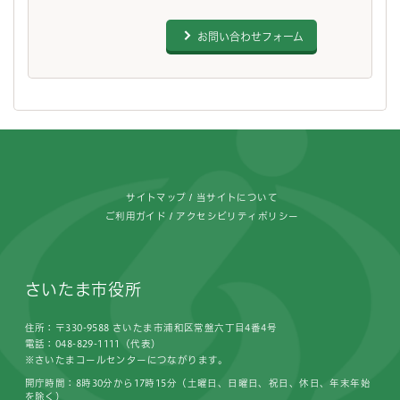
お問い合わせフォーム
フッターです。
サイトマップ
当サイトについて
ご利用ガイド
アクセシビリティポリシー
さいたま市役所
住所：〒330-9588 さいたま市浦和区常盤六丁目4番4号
電話：048-829-1111（代表）
※さいたまコールセンターにつながります。
開庁時間：8時30分から17時15分（土曜日、日曜日、祝日、休日、年末年始
を除く）