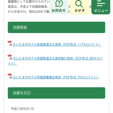
属機関として位置付けられています。
委員は、市長より知識経験者、公共的団体等の代表者、市職員の各分野
さがす
メニュ
から任命され、現在は9名で構成されています。
設置根拠
さいたま市ホテル等建築適正化条例（PDF形式 117キロバイト）
さいたま市ホテル等建築適正化条例施行規則（PDF形式 99キロバ
イト）
さいたま市ホテル等建築審議会規則（PDF形式 70キロバイト）
設置年月日
平成13年5月1日