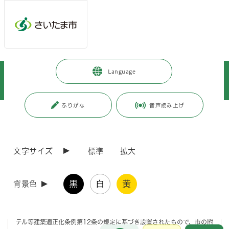
メインメニューへ移動
フッターへ移動します
メインメニューをスキップして本文へ移動
トップページ
>
市政情報
>
情報公開の総合的な推進
>
情報提供
>
Language
附属機関及び協議会等
>
附属機関及び協議会等の開催結果
>
建設局
>
さいたま市ホテル等建築審議会
ふりがな
音声読み上げ
ページの本文です。
更新日付：2026年4月1日 / ページ番号：C039222
さいたま市ホテル等建築審議会
文字サイズ
標準
拡大
設置目的
黒
白
黄
背景色
ホテル等建築審議会は、市内におけるホテル等の建築計画に対し、この
条例の施行に関する重要な事項を調査又は審議するため、さいたま市ホ
テル等建築適正化条例第12条の規定に基づき設置されたもので、市の附
お問合せ
メインメニューです。