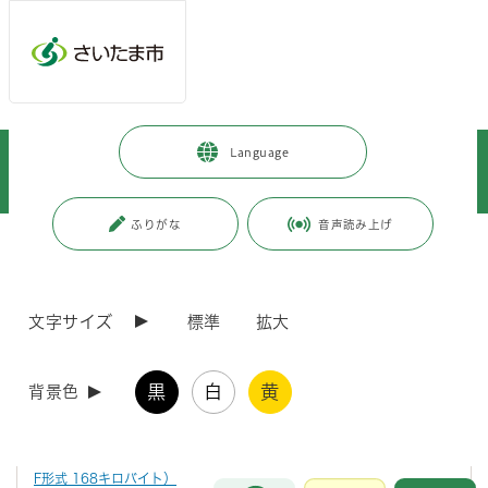
メインメニューへ移動
フッターへ移動します
メインメニューをスキップして本文へ移動
トップページ
>
市政情報
>
情報公開の総合的な推進
>
情報提供
>
Language
附属機関及び協議会等
>
附属機関及び協議会等の開催結果
>
都市局
>
さいたま市地域公共交通協議会(平成30年度第3回)
ふりがな
音声読み上げ
ページの本文です。
更新日付：2025年4月1日 / ページ番号：C064180
さいたま市地域公共交通協議会(平成30年度第3回)
文字サイズ
標準
拡大
第3回開催結果（平成31年3月8日）
黒
白
黄
背景色
会議の開催結果（H30第3回さいたま市地域公共交通協議会）（PD
F形式 168キロバイト）
お問合せ
メインメニューです。