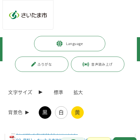
メインメニューへ移動
フッターへ移動します
メインメニューをスキップして本文へ移動
トップページ
>
市政情報
>
情報公開の総合的な推進
>
情報提供
>
Language
附属機関及び協議会等
>
附属機関及び協議会等の開催結果
>
都市局
>
さいたま市地域公共交通協議会(平成29年度)
ふりがな
音声読み上げ
ページの本文です。
更新日付：2025年4月1日 / ページ番号：C058828
さいたま市地域公共交通協議会(平成29年度)
文字サイズ
標準
拡大
第1回開催結果
黒
白
黄
背景色
会議の開催結果（PDF形式 37キロバイト）
01_次第（PDF形式 50キロバイト）
お問合せ
メインメニューです。