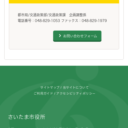
都市局/交通政策部/交通政策課 企画調整係
電話番号：048-829-1053 ファックス：048-829-1979
お問い合わせフォーム
フッターです。
サイトマップ
当サイトについて
ご利用ガイド
アクセシビリティポリシー
さいたま市役所