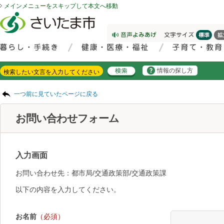
メインメニューをスキップして本文へ移動
フッターへ移動
ページの先頭です。
ページの先頭に戻る
メインメニューへ移動
サイト内検索。検索したいキーワードを入力し、検索ボタンをクリックもしくはキーボードのエンターキーを押してください。
メインメニューです。
情報の探し方
ページの本文です。
一つ前に見ていたページに戻る
お問い合わせフォーム
入力画面
お問い合わせ先：都市局/交通政策部/交通政策課
以下の内容を入力してください。
お名前
（必須）