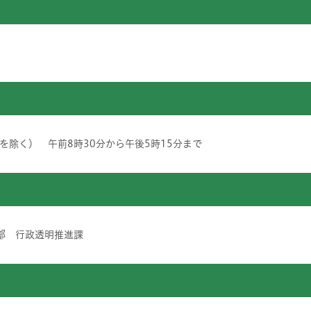
除く） 午前8時30分から午後5時15分まで
 総務局 総務部 行政透明推進課