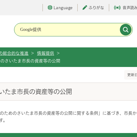
Language
ふりがな
音声読
メインメニューです。
の総合的な推進
>
情報提供
>
めのさいたま市長の資産等の公開
更新日
いたま市長の資産等の公開
のためのさいたま市長の資産等の公開に関する条例」に基づき、市長か
す。