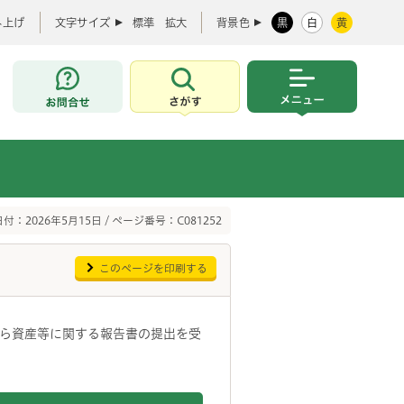
み上げ
文字サイズ
標準
拡大
背景色
黒
白
黄
お問合せ
さがす
メニュー
付：2026年5月15日 / ページ番号：C081252
このページを印刷する
ら資産等に関する報告書の提出を受