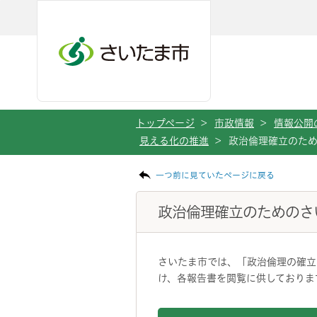
メインメニューへ移動
フッターへ移動します
メインメニューをスキップして本文へ移動
トップページ
>
市政情報
>
情報公開
見える化の推進
>
政治倫理確立のた
ページの本文です。
一つ前に見ていたページに戻る
政治倫理確立のためのさ
さいたま市では、「政治倫理の確立
け、各報告書を閲覧に供しておりま