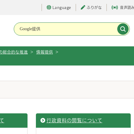
Language
ふりがな
音声読
メインメニューです。
の総合的な推進
>
情報提供
>
て
行政資料の閲覧について