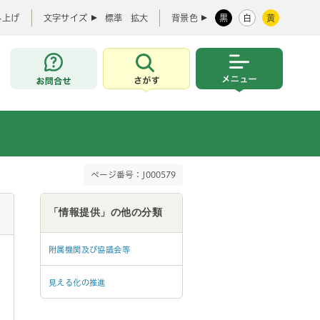
み上げ
文字サイズ
標準
拡大
背景色
黒
白
黄
お問合せ
さがす
メニュー
ページ番号：J000579
「情報提供」の他の分類
附属機関及び協議会等
見える化の推進