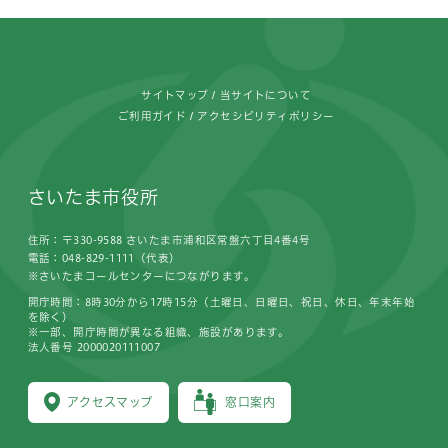
フッターです。
サイトマップ
当サイトについて
ご利用ガイド
アクセシビリティポリシー
さいたま市役所
住所：〒330-9588 さいたま市浦和区常盤六丁目4番4号
電話：048-829-1111（代表）
※さいたまコールセンターにつながります。
開庁時間：8時30分から17時15分（土曜日、日曜日、祝日、休日、年末年始
を除く）
※一部、開庁時間が異なる組織、施設があります。
法人番号 2000020111007
アクセスマップ
窓口案内