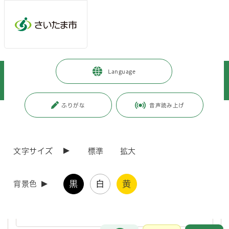
ページの本文です。
メインメニューへ移動
フッターへ移動します
メインメニューをスキップして本文へ移動
トップページ
>
市政情報
>
情報公開の総合的な推進
>
Language
情報公開・個人情報保護制度
>
情報公開・個人情報保護審査会
>
審査会の答申
ふりがな
音声読み上げ
ページ番号：J002870
審査会の答申
文字サイズ
標準
拡大
令和8年度情報公開・個人情報保護審査会答申
黒
白
黄
背景色
さいたま市情報公開・個人情報保護審査会に実施機関から不服申立
てに係る諮問を受け、令和8年度に答申を行いました。
お問合せ
メインメニューです。