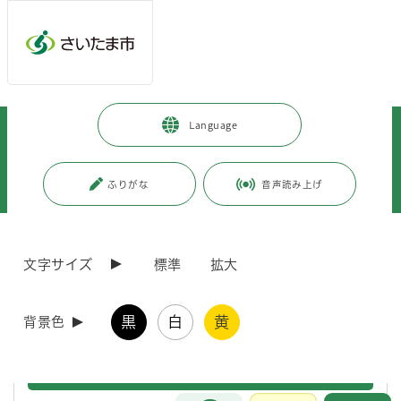
メインメニューへ移動
フッターへ移動します
メインメニューをスキップして本文へ移動
トップページ
>
市政情報
>
政策・財政
>
Language
デジタルトランスフォーメーション（DX）の推進
>
デジタルデバイド対策
>
市内のau Style/auショップでさいたま市公認スマホ教室を無料で受講でき
ふりがな
音声読み上げ
ます
ページの本文です。
更新日付：2026年1月29日 / ページ番号：C097179
文字サイズ
標準
拡大
市内のau Style/auショップでさいたま市公認スマ
ホ教室を無料で受講できます
黒
白
黄
背景色
1. KDDI株式会社とのデジタルデバイド（情報格差）対
策分野における連携について
お問合せ
メインメニューです。