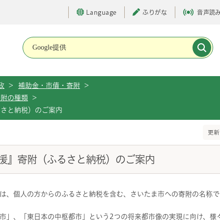
Language
ふりがな
音声読
メインメニューです。
政
>
補助金・市債・寄附
>
寄附の種類
>
るさと納税）のご案内
更新
援』寄附（ふるさと納税）のご案内
は、個人の方からのふるさと納税を含む、さいたま市への寄附の名称で
市」、「東日本の中枢都市」という2つの将来都市像の実現に向け、様