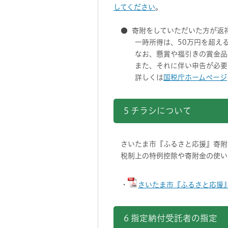
してください
。
● 寄附をしていただいた方が返
一時所得は、50万円を超える場
なお、懸賞や福引きの賞金品、生
また、それに伴い申告が必要と
詳しくは
国税庁ホームページ
5 チラシについて
さいたま市『ふるさと応援』寄附
税制上の特例控除や寄附金の使い
・
さいたま市『ふるさと応援』
6 指定納付受託者の指定