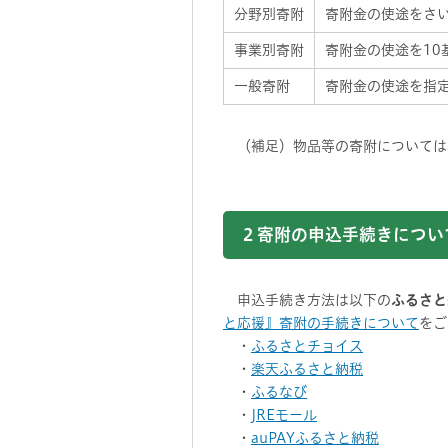
分野別寄附
寄附金の使途をさ
事業別寄附
寄附金の使途を10
一般寄附
寄附金の使途を指
（補足）物品等の寄附については
2
寄附の申込手続きについ
申込手続き方法は以下の
ふるさと
と応援』寄附の手続きについて
をご
・
ふるさとチョイス
・
楽天ふるさと納税
・
ふるなび
・
JREモール
・
auPAYふるさと納税