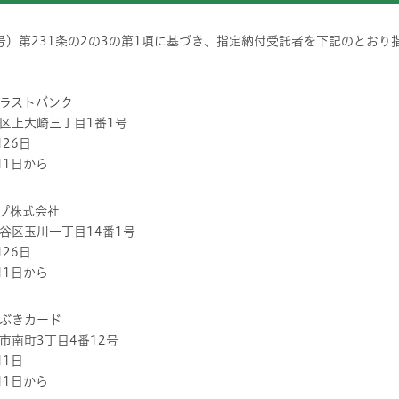
号）第231条の2の3の第1項に基づき、指定納付受託者を下記のとおり
ストバンク
上大崎三丁目1番1号
26日
1日から
株式会社
区玉川一丁目14番1号
26日
1日から
きカード
町3丁目4番12号
1日
1日から