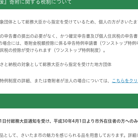
応援』寄附に関する税制について
象団体として総務大臣から指定を受けているため、個人の方がさいたま
の申告書の提出の必要がなく、かつ確定申告書及び個人住民税の申告書
の場合には、寄附金税額控除に係る申告特例申請書（ワンストップ特例
民税の控除が受けられます（ワンストップ特例制度）。
さと納税の対象として総務大臣から指定を受けた地方団体
特例制度の詳細、または寄附者が法人の場合については、
こちらをクリ
1日付総務大臣通知を受け、平成30年4月1日より市外在住者の方への
品として、さいたま市の魅力を感じられる品を用意しております。詳細