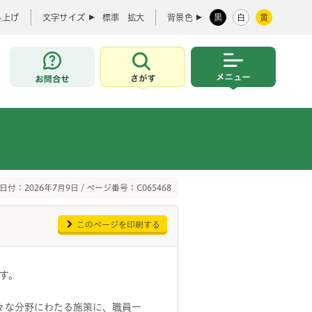
み上げ
文字サイズ
標準
拡大
背景色
黒
白
黄
お問合せ
さがす
メニュー
日付：2026年7月9日 / ページ番号：C065468
このページを印刷する
す。
々な分野にわたる施策に、職員一