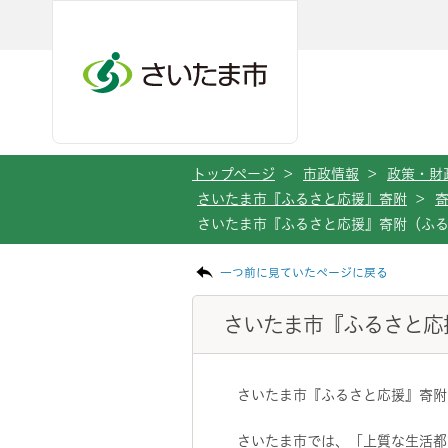
メインメニューへ移動
フッターへ移動します
メインメニューをスキップして本文へ移動
トップページ
>
市政情報
>
政策・財
さいたま市『ふるさと応援』寄附
>
さいたま市『ふるさと応援』寄附（ふ
ページの本文です。
一つ前に見ていたページに戻る
さいたま市『ふるさと応
さいたま市『ふるさと応援』寄附
さいたま市では、「上質な生活都