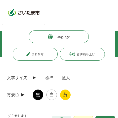
メインメニューへ移動
フッターへ移動します
メインメニューをスキップして本文へ移動
トップページ
>
市政情報
>
政策・財政
>
計画・構想
>
Language
総合振興計画
>
既に計画期間が満了している計画
>
成長戦略・成長加速化戦略
>
成長加速化戦略の取組
>
令和元（2019）年度改定版を策定しました
ふりがな
音声読み上げ
ページの本文です。
更新日付：2021年9月6日 / ページ番号：C068873
令和元（2019）年度改定版を策定しました
文字サイズ
標準
拡大
さいたま市総合振興計画後期基本計画後期実施計画をはじめとする以下
黒
白
黄
背景色
の計画（以下、「4計画」という。）の事業については、ＰＤＣＡサイ
クルという観点から、毎年、セルフチェックの結果等を踏まえ、必要な
改定を加えていくこととしています。令和元年度の点検の結果、計画の
記載内容を改定した4計画の令和元(2019)年度改定版を策定したのでお
知らせします
お問合せ
メインメニューです。