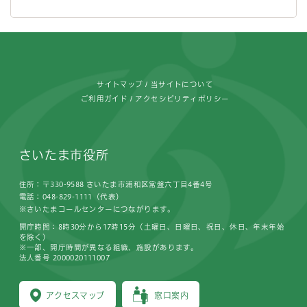
フッターです。
サイトマップ
当サイトについて
ご利用ガイド
アクセシビリティポリシー
さいたま市役所
住所：〒330-9588 さいたま市浦和区常盤六丁目4番4号
電話：048-829-1111（代表）
※さいたまコールセンターにつながります。
開庁時間：8時30分から17時15分（土曜日、日曜日、祝日、休日、年末年始
を除く）
※一部、開庁時間が異なる組織、施設があります。
法人番号 2000020111007
アクセスマップ
窓口案内