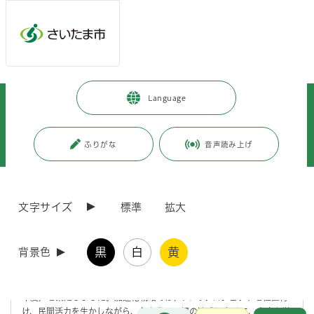
メインメニューへ移動
フッターへ移動します
メインメニューをスキップして本文へ移動
トップページ
>
市政情報
>
政策・財政
>
計画・構想
>
Language
総合振興計画
>
既に計画期間が満了している計画
>
成長戦略・成長加速化戦略
>
成長加速化戦略の取組
>
「さいたま市成長加速化戦略」の平成30年度の達成状況（内部評価）につ
ふりがな
音声読み上げ
いて
ページの本文です。
更新日付：2021年9月3日 / ページ番号：C067899
文字サイズ
標準
拡大
「さいたま市成長加速化戦略」の平成30年度の達
成状況（内部評価）について
黒
白
黄
背景色
本市では、「市民・企業から選ばれる都市」を実現するため、平成29
年12月に「さいたま市成長加速化戦略」（計画期間：平成29～令和2
年度）を策定しました。加速化戦略では、7つのプロジェクトを位置付
け、民間活力を生かしながら、各事業の目標の達成に向けて、全庁を挙
お問合せ
メインメニューです。