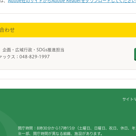
は、
Adobe社のサイトからAdobe Readerをダウンロードしてくださ
合わせ
 企画・広域行政・SDGs推進担当
ァックス：048-829-1997
サイト
開庁時間：8時30分から17時15分（土曜日、日曜日、祝日、休日、
※一部、開庁時間が異なる組織、施設があります。