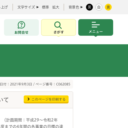
み上げ
文字サイズ
標準
拡大
背景色
黒
白
黄
お問合せ
さがす
メニュー
日付：2021年9月3日 / ページ番号：C062085
いて
このページを印刷する
」（計画期間：平成29～令和2年
年度までの4年間の各事業の目標の達