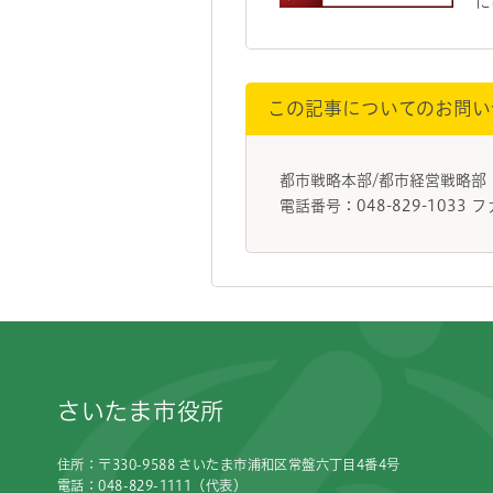
に
この記事についてのお問い
都市戦略本部/都市経営戦略部
電話番号：048-829-1033 フ
フッターです。
さいたま市役所
住所：〒330-9588 さいたま市浦和区常盤六丁目4番4号
電話：048-829-1111（代表）