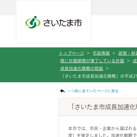
メインメニューへ移動
フッターへ移動します
メインメニューをスキップして本文へ移動
トップページ
>
市政情報
>
政策・財
既に計画期間が満了している計画
>
成
成長加速化戦略の取組
>
「さいたま市成長加速化戦略」の平成2
ページの本文です。
一つ前に見ていたページに戻る
「さいたま市成長加速化
本市では、市民・企業から選ばれる
度）を策定しました。加速化戦略で