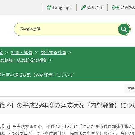
Language
ふりがな
音声読
メインメニューです。
政
>
計画・構想
>
総合振興計画
>
長戦略・成長加速化戦略
>
9年度の達成状況（内部評価）について
更新
戦略」の平成29年度の達成状況（内部評価）につ
都市」を実現するため、平成29年12月に「さいたま市成長加速化戦略
は、7つのプロジェクトを位置付け、民間活力を生かしながら、令和2