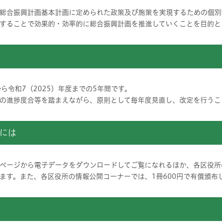
総合振興計画基本計画に定められた政策及び施策を実現するための個別
することで効果的・効率的に総合振興計画を推進していくことを目的と
から令和7（2025）年度までの5年間です。
の進捗度合等を踏まえながら、原則として毎年度見直し、改定を行うこ
には
ページから電子データをダウンロードしてご覧になれるほか、各区役所
ます。また、各区役所の情報公開コーナーでは、1冊600円で有償頒布