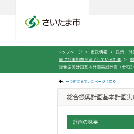
メインメニューへ移動
フッターへ移動します
メインメニューをスキップして本文へ移動
トップページ
>
市政情報
>
政策・財
既に計画期間が満了している計画
>
総
総合振興計画基本計画実施計画（令和3
ページの本文です。
一つ前に見ていたページに戻る
総合振興計画基本計画実
計画の概要