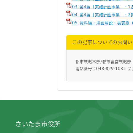
03_第4編「実施計画事業」・1
04_第4編「実施計画事業」・2
05_資料編・用語解説・裏表紙（
この記事についてのお問い
都市戦略本部/都市経営戦略部
電話番号：048-829-1035 フ
フッターです。
さいたま市役所