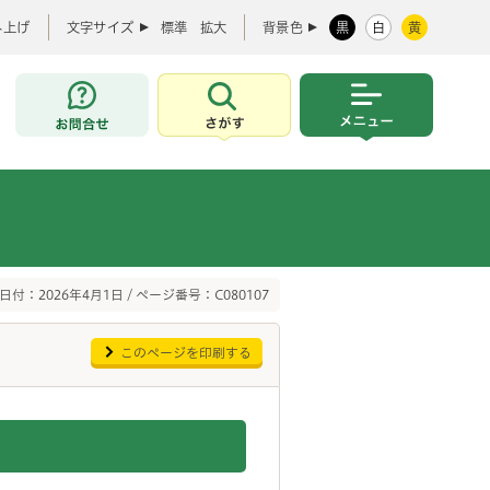
み上げ
文字サイズ
標準
拡大
背景色
黒
白
黄
お問合せ
さがす
メニュー
日付：2026年4月1日 / ページ番号：C080107
このページを印刷する