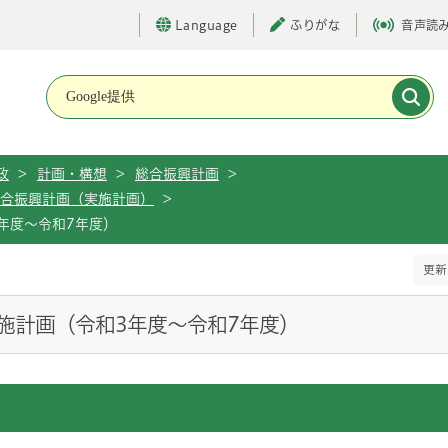
Language
ふりがな
音声読
メインメニューです。
政
>
計画・構想
>
総合振興計画
>
合振興計画（実施計画）
>
年度～令和7年度）
更新
施計画（令和3年度～令和7年度）