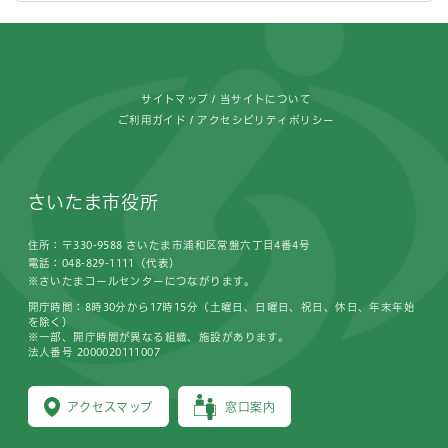
フッターです。
サイトマップ
当サイトについて
ご利用ガイド
アクセシビリティポリシー
さいたま市役所
住所：〒330-9588 さいたま市浦和区常盤六丁目4番4号
電話：048-829-1111（代表）
※さいたまコールセンターにつながります。
開庁時間：8時30分から17時15分（土曜日、日曜日、祝日、休日、年末年始
を除く）
※一部、開庁時間が異なる組織、施設があります。
法人番号 2000020111007
アクセスマップ
窓口案内