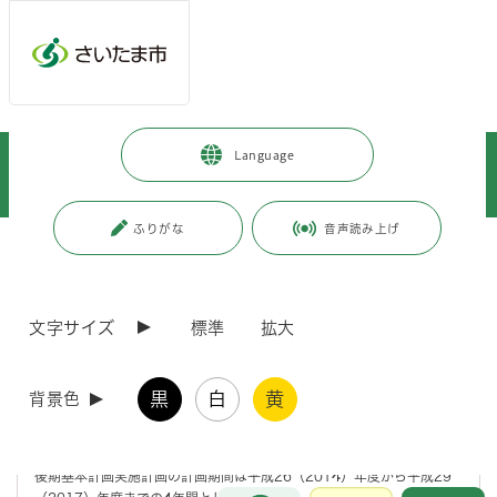
メインメニューへ移動
フッターへ移動します
メインメニューをスキップして本文へ移動
トップページ
>
市政情報
>
政策・財政
>
計画・構想
>
Language
総合振興計画
>
既に計画期間が満了している計画
>
総合振興計画（実施計画）
>
総合振興計画後期基本計画実施計画
ふりがな
音声読み上げ
ページの本文です。
更新日付：2021年3月15日 / ページ番号：C036911
総合振興計画後期基本計画実施計画
文字サイズ
標準
拡大
後期基本計画実施計画は、基本構想に示す本市の将来都市像の実現を目
指し、後期基本計画に定めた各行政分野における施策を展開するための
黒
白
黄
背景色
主要な事業を掲げ、各事業を計画的かつ効果的、効率的に推進すること
を目的として、平成26年4月に策定しました。
後期基本計画実施計画の計画期間は平成26（2014）年度から平成29
お問合せ
メインメニューです。