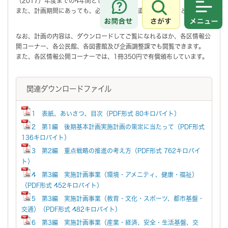
（2017）年度までの4年間とします。
また、計画期間にあっても、必要に応じて見直しを行うものとします。
さがす
メニュ
なお、計画の内容は、ダウンロードしてご覧になれるほか、各区情報公
開コーナー、各公民館、各図書館及び企画調整課でも閲覧できます。
また、各区情報公開コーナーでは、1冊350円で有償頒布しています。
関連ダウンロードファイル
1 表紙、あいさつ、目次（PDF形式 80キロバイト）
2 第1編 後期基本計画実施計画の策定に当たって（PDF形式
136キロバイト）
3 第2編 重点戦略の推進の考え方（PDF形式 762キロバイ
ト）
4 第3編 実施計画事業（環境・アメニティ、健康・福祉）
（PDF形式 452キロバイト）
5 第3編 実施計画事業（教育・文化・スポーツ、都市基盤・
交通）（PDF形式 482キロバイト）
6 第3編 実施計画事業（産業・経済、安全・生活基盤、交