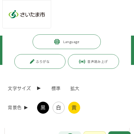
メインメニューへ移動
フッターへ移動します
メインメニューをスキップして本文へ移動
トップページ
>
市政情報
>
政策・財政
>
計画・構想
>
Language
総合振興計画
>
既に計画期間が満了している計画
>
総合振興計画（実施計画）
>
総合振興計画新実施計画［平成23年度改訂版］
ふりがな
音声読み上げ
ページの本文です。
更新日付：2021年3月15日 / ページ番号：C017661
総合振興計画新実施計画［平成23年度改訂版］
文字サイズ
標準
拡大
総合振興計画・新実施計画について、本市を取り巻く状況の変化に対応
黒
白
黄
背景色
するため、策定当初からの予定どおり、計画期間（平成21(2009)年度
から平成25(2013)年度までの5年間）の中間年にあたる平成23(2011)
年度に見直しを行い、計画の一部を改定した「新実施計画［平成23年
度改訂版］」を平成24(2012)年3月に策定しました。
お問合せ
メインメニューです。