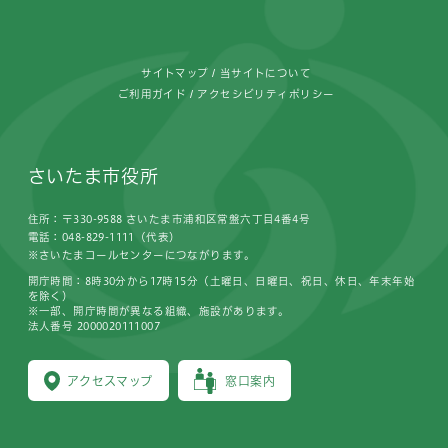
フッターです。
サイトマップ
当サイトについて
ご利用ガイド
アクセシビリティポリシー
さいたま市役所
住所：〒330-9588 さいたま市浦和区常盤六丁目4番4号
電話：048-829-1111（代表）
※さいたまコールセンターにつながります。
開庁時間：8時30分から17時15分（土曜日、日曜日、祝日、休日、年末年始
を除く）
※一部、開庁時間が異なる組織、施設があります。
法人番号 2000020111007
アクセスマップ
窓口案内