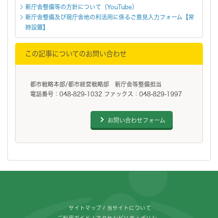
新庁舎整備等の方針について（YouTube）
新庁舎整備及び現庁舎地の利活用に係るご意見入力フォーム【常
時設置】
この記事についてのお問い合わせ
都市戦略本部/都市経営戦略部 新庁舎等整備担当
電話番号：048-829-1032 ファックス：048-829-1997
お問い合わせフォーム
フッターです。
サイトマップ
当サイトについて