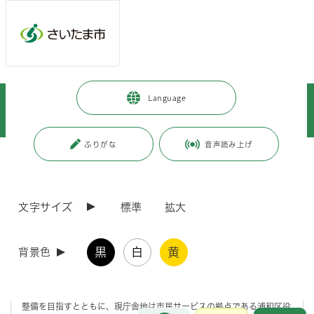
メインメニューへ移動
フッターへ移動します
メインメニューをスキップして本文へ移動
トップページ
>
市政情報
>
政策・財政
>
市政について
>
Language
新庁舎整備及び現庁舎地利活用の検討
>
周知・説明の取組
>
新庁舎整備等に関する出前講座を実施しています！
ふりがな
音声読み上げ
ページの本文です。
更新日付：2024年4月1日 / ページ番号：C086157
新庁舎整備等に関する出前講座を実施していま
す！
文字サイズ
標準
拡大
出前講座を実施しています！
黒
白
黄
背景色
さいたま市役所本庁舎は、令和 13 年度を目途にさいたま新都心に移転
整備を目指すとともに、現庁舎地は市民サービスの拠点である浦和区役
お問合せ
メインメニューです。