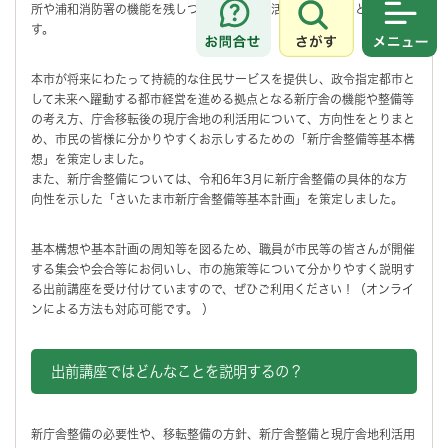
所や浦和消防署の機能を残しつつ、新たな利活用を図ることとしていま
す。
さがす
メニュ
本市が将来にわたって持続的な住民サービスを提供し、政令指定都市と
して未来へ躍動する都市経営を進める拠点となる新庁舎の機能や整備等
の考え方、庁舎移転後の現庁舎地の利活用について、方向性をとりまと
め、市民の皆様に分かりやすくお示しするための「新庁舎整備等基本構
想」を策定しました。
また、新庁舎整備については、令和6年3月に新庁舎整備の具体的な方
向性を示した「さいたま市新庁舎整備等基本計画」を策定しました。
基本構想や基本計画の周知等を図るため、職員が市民等の皆さんが開催
する集会や会合等にお伺いし、市の施策等について分かりやすく説明す
る出前講座を受け付けていますので、ぜひご利用ください！（オンライ
ンによる方法も対応可能です。 ）
出前講座ではどんなことを説明するの？
新庁舎整備の必要性や、移転整備の方針、新庁舎整備と現庁舎地利活用