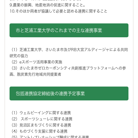
9.農業の振興、地産地消の促進に関すること。
10.そのほか両者が協議して必要と認める連携に関すること
市と芝浦工業大学のこれまでの主な連携事業
（1）芝浦工業大学、さいたま市及びRB大宮アルディージャによる共同
研究の協力
（2）eスポーツ活用事業の実施
（3）さいたま市ゼロカーボンシティ共創推進プラットフォームへの参
画、脱炭素先行地域共同提案者​
包括連携協定締結後の連携予定事業
（1）ウェルビーイングに関する連携
（2） スポーツシューレに関する連携
（3）見沼区まちづくりに関する連携
（4）ものづくり支援に関する連携
（5）アントレプレナーシップ醸成に関する連携