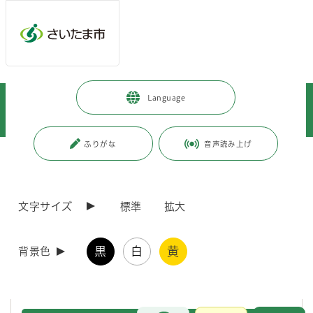
メインメニューへ移動
フッターへ移動します
メインメニューをスキップして本文へ移動
トップページ
>
市政情報
>
政策・財政
>
市政について
>
Language
大学との連携
>
個別大学との包括協定
>
さいたま市と芝浦工業大学との連携に関する包括協定について
ふりがな
音声読み上げ
ページの本文です。
更新日付：2026年4月23日 / ページ番号：C129733
さいたま市と芝浦工業大学との連携に関する包括
協定について
文字サイズ
標準
拡大
さいたま市と芝浦工業大学が相互の密接な協力と連携により、地域の課
黒
白
黄
背景色
題に迅速かつ適切に対応し、活力ある個性豊かな地域社会の形成・発展
に寄与することを目的に、 令和8年4月22日に包括連携協定を締結しま
した。
お問合せ
メインメニューです。